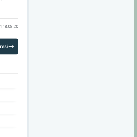
4 18:08:20
resi