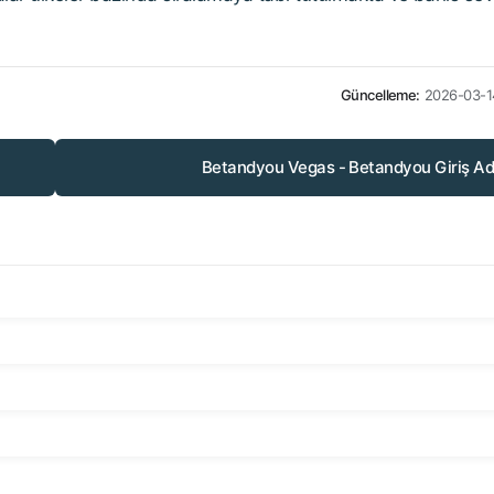
Güncelleme:
2026-03-1
Betandyou Vegas - Betandyou Giriş Ad