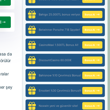
Bahigo 25.000TL bonus veriyor.
Bonus Al
l
Betwinner Porsche 718 Spyder!
Bonus Al
CasinoMaxi 1.500TL Bonus Al!
Bonus Al
lasa da
örülür
DiscountCasino 60.000€
Bonus Al
ralar
Bahisnow %10 Çevrimsiz Bonus!
Bonus Al
her şey
Ensobet %30 Çevrimsiz Bonus!!!
Bonus Al
Noxwin yeni ve güvenilir site!
Bonus Al