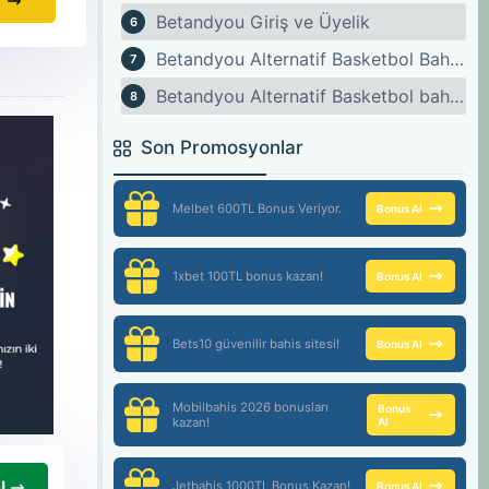
T
Betandyou Giriş ve Üyelik
Betandyou Alternatif Basketbol Bahis Kanalları
Betandyou Alternatif Basketbol bahis Kanalları
Son Promosyonlar
Melbet 600TL Bonus Veriyor.
Bonus Al
1xbet 100TL bonus kazan!
Bonus Al
Bets10 güvenilir bahis sitesi!
Bonus Al
Mobilbahis 2026 bonusları
Bonus
kazan!
Al
l
Jetbahis 1000TL Bonus Kazan!
Bonus Al