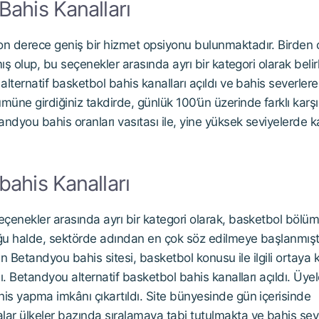
Bahis Kanalları
on derece geniş bir hizmet opsiyonu bulunmaktadır. Birden 
ış olup, bu seçenekler arasında ayrı bir kategori olarak beli
lternatif basketbol bahis kanalları açıldı ve bahis severlere
müne girdiğiniz takdirde, günlük 100’ün üzerinde farklı karş
andyou bahis oranları vasıtası ile, yine yüksek seviyelerde 
bahis Kanalları
eçenekler arasında ayrı bir kategori olarak, basketbol bölü
ğu halde, sektörde adından en çok söz edilmeye başlanmıştı
len Betandyou bahis sitesi, basketbol konusu ile ilgili ortaya
ı. Betandyou alternatif basketbol bahis kanalları açıldı. Üyel
is yapma imkânı çıkartıldı. Site bünyesinde gün içerisinde
ar ülkeler bazında sıralamaya tabi tutulmakta ve bahis seve