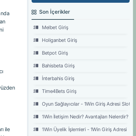
Son İçerikler
 anda
lan
Melbet Giriş
ni
Holiganbet Giriş
Betpot Giriş
Bahisbeta Giriş
cı
İnterbahis Giriş
 yüzden
Time4Bets Giriş
Oyun Sağlayıcılar - 1Win Giriş Adresi Slot 
1Win İletişim Nedir? Avantajları Nelerdir? - 
1Win Üyelik İşlemleri - 1Win Giriş Adresi
ı ile