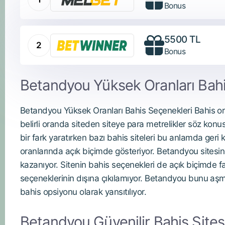
Bonus
5500 TL
2
Bonus
Betandyou Yüksek Oranları Bahi
Betandyou Yüksek Oranları Bahis Seçenekleri Bahis oranl
belirli oranda siteden siteye para metrelikler söz konu
bir fark yaratırken bazı bahis siteleri bu anlamda geri
oranlarında açık biçimde gösteriyor. Betandyou sitesi
kazanıyor. Sitenin bahis seçenekleri de açık biçimde far
seçeneklerinin dışına çıkılamıyor. Betandyou bunu aşma
bahis opsiyonu olarak yansıtılıyor.
Betandyou Güvenilir Bahis Sites