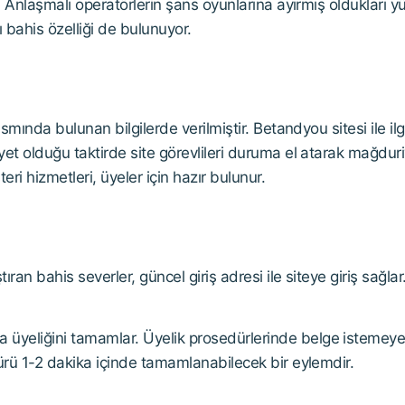
r. Anlaşmalı operatörlerin şans oyunlarına ayırmış oldukları 
şı bahis özelliği de bulunuyor.
mında bulunan bilgilerde verilmiştir. Betandyou sitesi ile ilgi
et olduğu taktirde site görevlileri duruma el atarak mağduri
ri hizmetleri, üyeler için hazır bulunur.
an bahis severler, güncel giriş adresi ile siteye giriş sağlar
 üyeliğini tamamlar. Üyelik prosedürlerinde belge istemey
dürü 1-2 dakika içinde tamamlanabilecek bir eylemdir.