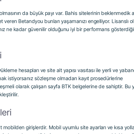
 olmasının da büyük payı var. Bahis sitelerinin beklenmedik
et veren Betandyou bunları yaşamanızı engelliyor. Lisanslı o
ız ne kadar güvenilir olduğunu iyi bir performans gösterdiği
i
ükleme hesapları ve site alt yapısı vasıtası ile yerli ve yaban
olmak istiyorsanız sözleşme olmadan kayıt prosedürlerine
zleşmeli olarak çalışan sayfa BTK belgelerine de sahiptir. Bu
eştirilir.
eri
obilden girişlerdir. Mobil uyumlu site ayarları ve kısa yollar