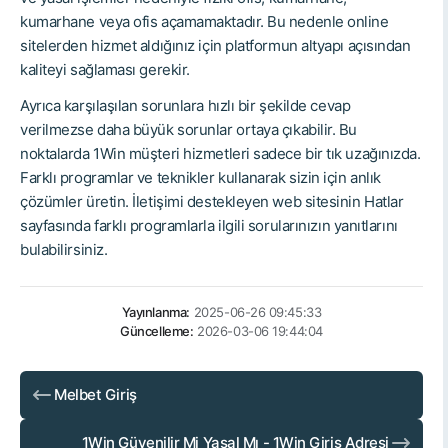
kumarhane veya ofis açamamaktadır. Bu nedenle online
sitelerden hizmet aldığınız için platformun altyapı açısından
kaliteyi sağlaması gerekir.
Ayrıca karşılaşılan sorunlara hızlı bir şekilde cevap
verilmezse daha büyük sorunlar ortaya çıkabilir. Bu
noktalarda 1Win müşteri hizmetleri sadece bir tık uzağınızda.
Farklı programlar ve teknikler kullanarak sizin için anlık
çözümler üretin. İletişimi destekleyen web sitesinin Hatlar
sayfasında farklı programlarla ilgili sorularınızın yanıtlarını
bulabilirsiniz.
Yayınlanma:
2025-06-26 09:45:33
Güncelleme:
2026-03-06 19:44:04
Melbet Giriş
1Win Güvenilir Mi Yasal Mı - 1Win Giriş Adresi