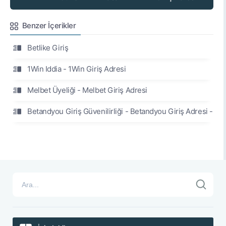
Benzer İçerikler
Betlike Giriş
1Win Iddia - 1Win Giriş Adresi
Melbet Üyeliği - Melbet Giriş Adresi
Betandyou Giriş Güvenilirliği - Betandyou Giriş Adresi - B