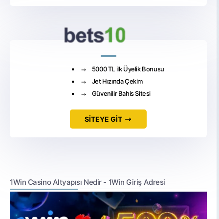
5000 TL ilk Üyelik Bonusu
Jet Hızında Çekim
Güvenilir Bahis Sitesi
SİTEYE GİT
1Win Casino Altyapısı Nedir - 1Win Giriş Adresi