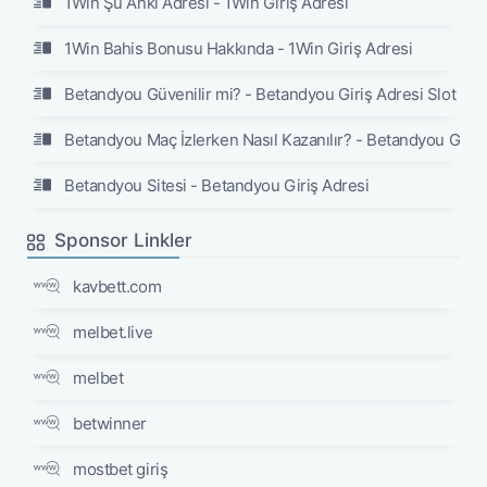
1Win Şu Anki Adresi - 1Win Giriş Adresi
1Win Bahis Bonusu Hakkında - 1Win Giriş Adresi
Betandyou Güvenilir mi? - Betandyou Giriş Adresi Slot
Betandyou Maç İzlerken Nasıl Kazanılır? - Betandyou Giriş
Betandyou Sitesi - Betandyou Giriş Adresi
Sponsor Linkler
kavbett.com
melbet.live
melbet
betwinner
mostbet giriş