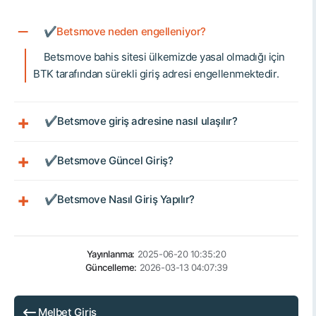
✔️Betsmove neden engelleniyor?
Betsmove bahis sitesi ülkemizde yasal olmadığı için
BTK tarafından sürekli giriş adresi engellenmektedir.
✔️Betsmove giriş adresine nasıl ulaşılır?
✔️Betsmove Güncel Giriş?
✔️Betsmove Nasıl Giriş Yapılır?
Yayınlanma:
2025-06-20 10:35:20
Güncelleme:
2026-03-13 04:07:39
Melbet Giriş