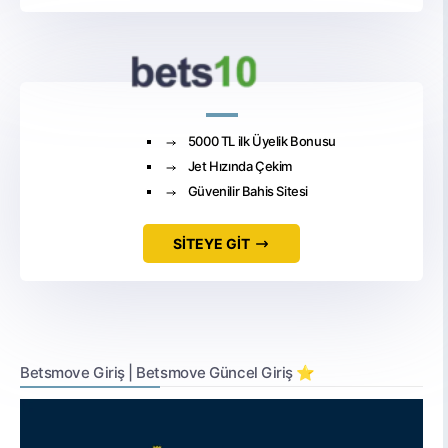
5000 TL ilk Üyelik Bonusu
Jet Hızında Çekim
Güvenilir Bahis Sitesi
SİTEYE GİT
Betsmove Giriş | Betsmove Güncel Giriş ⭐