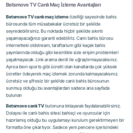
Betsmove TV Canlı Maç İzleme Avantajları
Betsmove TV canlı maç izleme
özelliği sayesinde bahis
bürosunda tüm müsabakalar ücretsiz bir şekilde
seyredebilirsiniz. Bu noktada hiçbir şekilde sıkıntı
yaşamayacağınızı garanti edebiliriz. Canlı bahis bürosu
internetteki oldstream, taraftarium gibi kaçak bahis
yayınlarında olduğu gibi kesinlikle size erişim problemleri
yaşatmayacak. Link arama derdi ile uğraştırmayacaksınız.
Ayrıca beın sports gibi ücretli olan kanallarda çok yüksek
ücretler ödeyerek maç izlemek zorunda kalmayacaksınız.
ücretsiz ve şifresiz bir şekilde canlı bahis bürosunun
sunmuş olduğu bu avantajlardan sadece ana sayfada
bulunan
Betsmove canlı TV
butonuna tıklayarak faydalanabilirsiniz.
Dolayısı ile canlı bahis sitesi bahisçi ve oyuncular için
hazırlamış olduğu bu uygulamayı kurulum gerektirmeyen bir
formatta öne çıkartıyor. Sadece yeni pencere içerisindeki