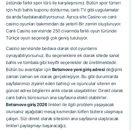
üstünde farklı spor türü ile karşılaşırsınız. Bütün spor türleri
için hızlı bahis kuponu doldurma, canlı TV gibi uygulamalar
da anda faydalanabiliyorsunuz. Ayrıca site Casino ve canlı
casino oyunları bakımından da yeterli Bir zemin oluşturuyor.
Canlı Casino servisinde 250 civarında farklı oyun türünde
Türkçe oyun seçeneği çok geniş tutuluyor.
Casino servisinde bedava olarak slot oyunlarını
oynayabiliyorsunuz. Bu seçeneklere ek olarak sitede sanal
bahis ve tombala gibi keyifli seçenekler de üretilmektedir.
Bütün bu avantajlar için
Betsmove yeni giriş adresi
değişimi
zaman zaman sık olarak gerçekleşiyor. Bu gibi durumlarda
sayfalarımızı ziyaret eden bahisçi ve oyuncular sitenin en
güncel adres bilgilerini anlık olarak ulaşabilirler. Direkt olarak
canlı bahis bürosunun ana sayfasına etekli olabilirler.
Betsmove giriş 2026
linkleri ile ilgili problem yaşayacak
olursanız aşağıdaki mesaj kısmından lütfen bizlere ulaşmaya
çalışın. Sizi direkt olarak sitesinin ana sayfasına ulaştıracak
linkleri paylaşmayı başaracağız.