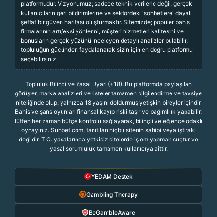
platformudur. Vizyonumuz; sadece teknik verilerle değil, gerçek
kullanıcıların geri bildirimlerine ve sektördeki 'sohbetlere' dayalı
şeffaf bir güven haritası oluşturmaktır. Sitemizde; popüler bahis
firmalarının artı/eksi yönlerini, müşteri hizmetleri kalitesini ve
bonusların gerçek yüzünü inceleyen detaylı analizler bulabilir;
topluluğun gücünden faydalanarak sizin için en doğru platformu
seçebilirsiniz.
Topluluk Bilinci ve Yasal Uyarı (+18): Bu platformda paylaşılan
görüşler, marka analizleri ve listeler tamamen bilgilendirme ve tavsiye
niteliğinde olup; yalnızca 18 yaşını doldurmuş yetişkin bireyler içindir.
Bahis ve şans oyunları finansal kayıp riski taşır ve bağımlılık yapabilir;
lütfen her zaman bütçe kontrolü sağlayarak, bilinçli ve eğlence odaklı
oynayınız. Suhbet.com, tanıtılan hiçbir sitenin sahibi veya iştiraki
değildir. T.C. yasalarınca yetkisiz sitelerde işlem yapmak suçtur ve
yasal sorumluluk tamamen kullanıcıya aittir.
YEDAM Destek
Gambling Therapy
BeGambleAware