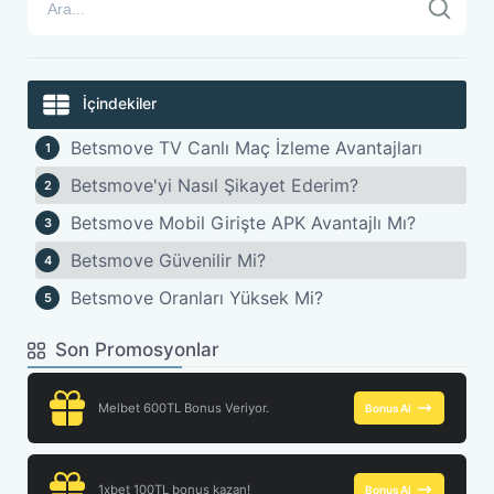
İçindekiler
Betsmove TV Canlı Maç İzleme Avantajları
Betsmove'yi Nasıl Şikayet Ederim?
Betsmove Mobil Girişte APK Avantajlı Mı?
Betsmove Güvenilir Mi?
Betsmove Oranları Yüksek Mi?
Son Promosyonlar
Melbet 600TL Bonus Veriyor.
Bonus Al
1xbet 100TL bonus kazan!
Bonus Al