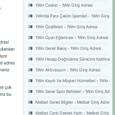
1Win Casino - 1Win Giriş Adresi
e
1Win’da Para Çekim İşlemleri - 1Win Giriş Ad
1Win Özellikleri - 1Win Giriş Adresi
1Win Oyun Eğlencesi - 1Win Giriş Adresi
dresi
1Win Genel Bakış - 1Win Giriş Adresi
ullanılan
iyor.
1Win Hesap Doğrulama Sürecine Katılmam 
el adres
1Win Aktivasyon - 1Win Giriş Adresi
meniz
1Win Kaydı Ve Müşteri Hizmetleri - 1Win Gir
ize çok
1Win Sanal Spor Bahisleri - 1Win Giriş Adres
nız bu
Melbet Genel Bilgiler - Melbet Giriş Adresi
Melbet Canlı Destek Hattı - Melbet Giriş Ad