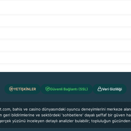
YETİŞKİNLER
Güvenli Bağlantı (SSL)
Veri Gizliliği
.com, bahis ve casino dünyasındaki oyuncu deneyimlerini merkeze alan, k
n geri bildirimlerine ve sektördeki 'sohbetlere' dayalı şeffaf bir güven ha
n gerçek yüzünü inceleyen detaylı analizler bulabilir; topluluğun gücünden