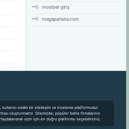
mostbet giriş
megaparisite.com
ullanıcı odaklı bir etkileşim ve inceleme platformudur.
ritası oluşturmaktır. Sitemizde; popüler bahis firmalarının
 faydalanarak sizin için en doğru platformu seçebilirsiniz.