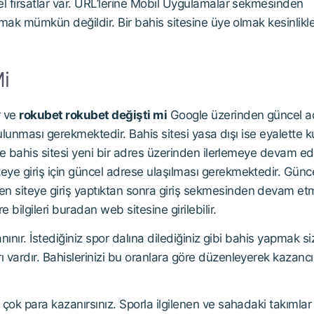
el fırsatlar var. URL’lerine Mobil Uygulamalar sekmesinden
ılmak mümkün değildir. Bir bahis sitesine üye olmak kesinlikl
i
r ve
rokubet rokubet değişti mi
Google üzerinden güncel a
bulunması gerekmektedir. Bahis sitesi yasa dışı ise eyalette k
ine bahis sitesi yeni bir adres üzerinden ilerlemeye devam ed
eye giriş için güncel adrese ulaşılması gerekmektedir. Günc
n siteye giriş yaptıktan sonra giriş sekmesinden devam et
 bilgileri buradan web sitesine girilebilir.
nınır. İstediğiniz spor dalına dilediğiniz gibi bahis yapmak s
 vardır. Bahislerinizi bu oranlara göre düzenleyerek kazancı
çok para kazanırsınız. Sporla ilgilenen ve sahadaki takımlar