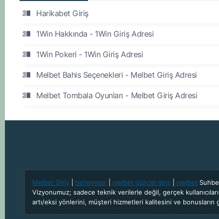
Harikabet Giriş
1Win Hakkında - 1Win Giriş Adresi
1Win Pokeri - 1Win Giriş Adresi
Melbet Bahis Seçenekleri - Melbet Giriş Adresi
Melbet Tombala Oyunları - Melbet Giriş Adresi
Melbet Giriş
|
betwinner
|
melbet güncel giriş
|
melbet
Suhbet
Vizyonumuz; sadece teknik verilerle değil, gerçek kullanıcıları
artı/eksi yönlerini, müşteri hizmetleri kalitesini ve bonusları