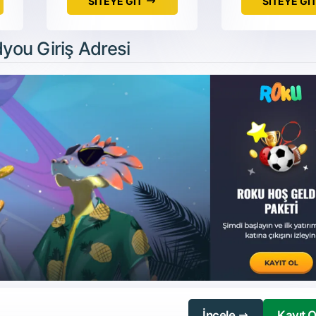
SİTEYE GİT
SİTEYE Gİ
dyou Giriş Adresi
İncele
Kayıt O