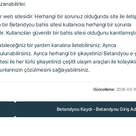
anabilirler.
ir web sitesidir. Herhangi bir sorunuz olduğunda site ile ileti
bir Betandyou bahis sitesi kullanıcısı herhangi bir sorunla
. Kullanıcıları güvenilir bir bahis sitesi olduğunu kanıtlamıştı
eceğiniz bir yardım kanalına iletebilirsiniz. Ayrıca
unabilirsiniz. Ayrıca herhangi bir şikayetinizi Betandyou e
i ile her türlü şikayetinizi çeşitli ulaşım araçları ile kolaylıkl
unlarınızın çözülmesini sağlayabilirsiniz.
Güncelleme:
2026-03-1
Betandyou Kaydı - Betandyou Giriş Ad