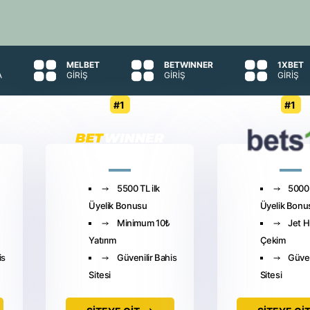
MELBET
BETWINNER
1XBET
A
GİRİŞ
GİRİŞ
GİRİŞ
5500 TL ilk
5000 
Üyelik Bonusu
Üyelik Bonu
Minimum 10₺
Jet H
Yatırım
Çekim
is
Güvenilir Bahis
Güven
Sitesi
Sitesi