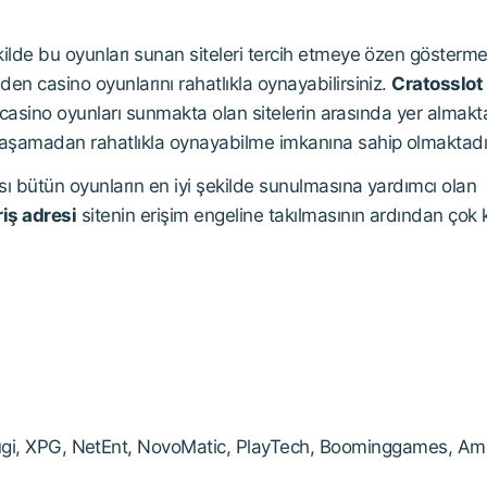
kilde bu oyunları sunan siteleri tercih etmeye özen gösterme
en casino oyunlarını rahatlıkla oynayabilirsiniz.
Cratosslot
de casino oyunları sunmakta olan sitelerin arasında yer almakta
yaşamadan rahatlıkla oynayabilme imkanına sahip olmaktadı
ası bütün oyunların en iyi şekilde sunulmasına yardımcı olan
riş adresi
sitenin erişim engeline takılmasının ardından çok 
gi, XPG, NetEnt, NovoMatic, PlayTech, Boominggames, Ama