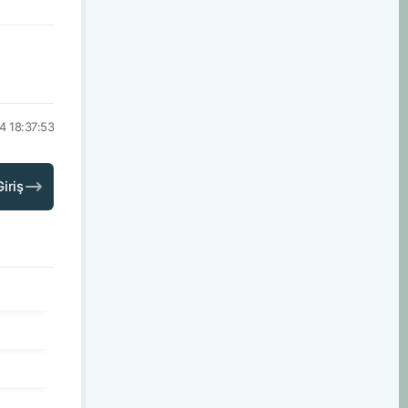
4 18:37:53
iriş