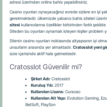
adresi üzerinden online bahis yapabilirsiniz.
Casino oyunları oynayacağınız evrede sizlere en iyi şe
gerekmektedir. ülkemizde yabancı bahis siteleri üzerind
sitesi
kullanıcılarına özellikler birbirinden farklı şekil
Siteden bu oyunları oynamak isteyen kişiler problem 
Sitenin casino oyunları noktasında altyapısının iyi olm
unsurların arasında yer almaktadır.
Cratosslot yeni gi
süre içerisinde aktif hale gelmektedir.
Cratosslot Güvenilir mi?
Şirket Adı:
Cratosslot
Kuruluş Yılı:
2017
Kullanılan Lisans:
Curacao
Kullanılan Alt Yapı:
Evolution Gaming, Ezu
BetSoft, PlaySon