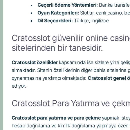
Geçerli ödeme Yöntemleri:
Banka transfer
Oyun Kategorileri:
Slotlar, canlı casino, 
Dil Seçenekleri:
Türkçe, İngilizce
Cratosslot güvenilir online casi
sitelerinden bir tanesidir.
Cratosslot özellikler
kapsamında ise sizlere yine geliş
almaktadır. Sitenin özelliklerinin diğer bahis siteleri
oynanmasına yardımcı olmaktadır.
Cratosslot genel ö
ediyor.
Cratosslot Para Yatırma ve çek
Cratosslot para yatırma ve para çekme
yapmak istey
hesap doğrulama ve kimlik doğrulama yapmaya özen gö