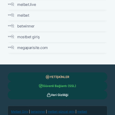
melbet.live
melbet
betwinner
mostbet giriş
megaparisite.com
YETİŞKİNLER
Güvenli Bağlantı (SSL)
Veri Gizliliği
Melbet Giriş
|
betwinner
|
melbet güncel giriş
|
melbet