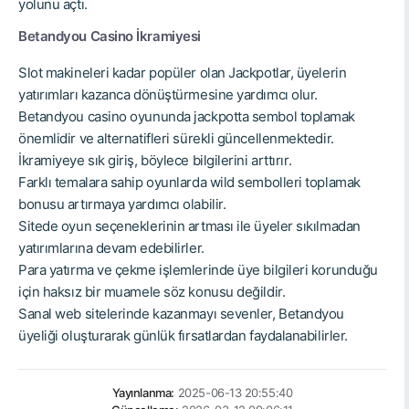
yolunu açtı.
Betandyou Casino İkramiyesi
Slot makineleri kadar popüler olan Jackpotlar, üyelerin
yatırımları kazanca dönüştürmesine yardımcı olur.
Betandyou casino oyununda jackpotta sembol toplamak
önemlidir ve alternatifleri sürekli güncellenmektedir.
İkramiyeye sık giriş, böylece bilgilerini arttırır.
Farklı temalara sahip oyunlarda wild sembolleri toplamak
bonusu artırmaya yardımcı olabilir.
Sitede oyun seçeneklerinin artması ile üyeler sıkılmadan
yatırımlarına devam edebilirler.
Para yatırma ve çekme işlemlerinde üye bilgileri korunduğu
için haksız bir muamele söz konusu değildir.
Sanal web sitelerinde kazanmayı sevenler, Betandyou
üyeliği oluşturarak günlük fırsatlardan faydalanabilirler.
Yayınlanma:
2025-06-13 20:55:40