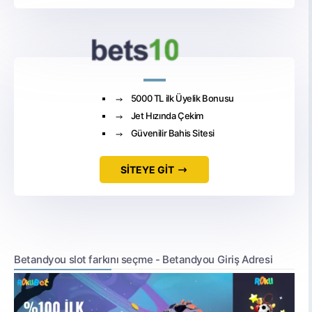
5000 TL ilk Üyelik Bonusu
Jet Hızında Çekim
Güvenilir Bahis Sitesi
SİTEYE GİT
Betandyou slot farkını seçme - Betandyou Giriş Adresi