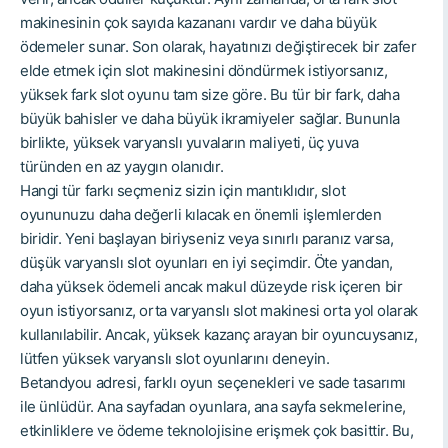
makinesinin çok sayıda kazananı vardır ve daha büyük
ödemeler sunar. Son olarak, hayatınızı değiştirecek bir zafer
elde etmek için slot makinesini döndürmek istiyorsanız,
yüksek fark slot oyunu tam size göre. Bu tür bir fark, daha
büyük bahisler ve daha büyük ikramiyeler sağlar. Bununla
birlikte, yüksek varyanslı yuvaların maliyeti, üç yuva
türünden en az yaygın olanıdır.
Hangi tür farkı seçmeniz sizin için mantıklıdır, slot
oyununuzu daha değerli kılacak en önemli işlemlerden
biridir. Yeni başlayan biriyseniz veya sınırlı paranız varsa,
düşük varyanslı slot oyunları en iyi seçimdir. Öte yandan,
daha yüksek ödemeli ancak makul düzeyde risk içeren bir
oyun istiyorsanız, orta varyanslı slot makinesi orta yol olarak
kullanılabilir. Ancak, yüksek kazanç arayan bir oyuncuysanız,
lütfen yüksek varyanslı slot oyunlarını deneyin.
Betandyou adresi, farklı oyun seçenekleri ve sade tasarımı
ile ünlüdür. Ana sayfadan oyunlara, ana sayfa sekmelerine,
etkinliklere ve ödeme teknolojisine erişmek çok basittir. Bu,