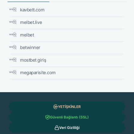
kavbett.com
melbet.live
melbet
betwinner
mostbet giriş
megaparisite.com
YETİŞKİNLER
Güvenli Bağlantı (SSL)
Veri Gizliliği