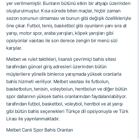
yer verilmemiştir. Bunların bütünü etkin bir altyapı üzerinden
oluşturulmuştur. Kısa sürede biten maçlar, hiçbir zaman
sezon sonunun olmaması ve bunun gibi değişik özellikleriyle
öne çıkar. Futbol, tenis, basketbol gibi oyunların yanı sıra at
yarışı, motor spor, araba yarışları, köpek yarışları gibi
opsiyonlar vasıtası ile son derece zengin bir menü sizi
karşılar.
Melbet ve rulet taktikleri, lisanslı çevrimiçi bahis sitesi
tarafından güncel giriş adresleri üzerinden bütün
müşterilere yönelik binlerce yarışmada yüksek oranlarla
bahis hizmeti veriliyor. Melbet vasıtası ile futbolun,
basketbolun, tenisin, voleybolun, hentbolun ve diğer bütün
spor dallarının yüksek bahis oranlarından faydalanılabiliyor.
tarafından futbol, basketbol, voleybol, hentbol ve at yarışı
gibi bütün bahis seçenekleri Türkçe dil opsiyonuyla ve Türk
Lirası ile yayınlanmaktadır.
Melbet Canlı Spor Bahis Oranları