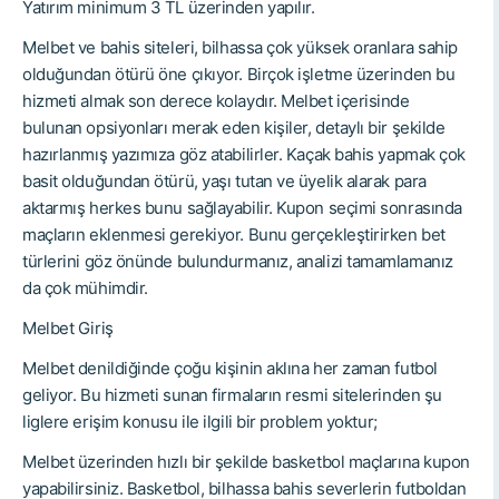
Yatırım minimum 3 TL üzerinden yapılır.
Melbet ve bahis siteleri, bilhassa çok yüksek oranlara sahip
olduğundan ötürü öne çıkıyor. Birçok işletme üzerinden bu
hizmeti almak son derece kolaydır. Melbet içerisinde
bulunan opsiyonları merak eden kişiler, detaylı bir şekilde
hazırlanmış yazımıza göz atabilirler. Kaçak bahis yapmak çok
basit olduğundan ötürü, yaşı tutan ve üyelik alarak para
aktarmış herkes bunu sağlayabilir. Kupon seçimi sonrasında
maçların eklenmesi gerekiyor. Bunu gerçekleştirirken bet
türlerini göz önünde bulundurmanız, analizi tamamlamanız
da çok mühimdir.
Melbet Giriş
Melbet denildiğinde çoğu kişinin aklına her zaman futbol
geliyor. Bu hizmeti sunan firmaların resmi sitelerinden şu
liglere erişim konusu ile ilgili bir problem yoktur;
Melbet üzerinden hızlı bir şekilde basketbol maçlarına kupon
yapabilirsiniz. Basketbol, bilhassa bahis severlerin futboldan