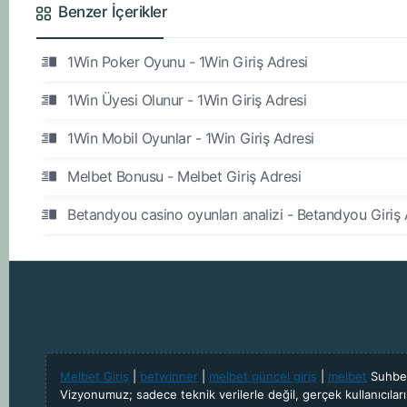
Benzer İçerikler
1Win Poker Oyunu - 1Win Giriş Adresi
1Win Üyesi Olunur - 1Win Giriş Adresi
1Win Mobil Oyunlar - 1Win Giriş Adresi
Melbet Bonusu - Melbet Giriş Adresi
Betandyou casino oyunları analizi - Betandyou Giriş 
Melbet Giriş
|
betwinner
|
melbet güncel giriş
|
melbet
Suhbet
Vizyonumuz; sadece teknik verilerle değil, gerçek kullanıcıları