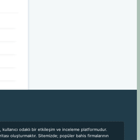
ullanıcı odaklı bir etkileşim ve inceleme platformudur.
ritası oluşturmaktır. Sitemizde; popüler bahis firmalarının