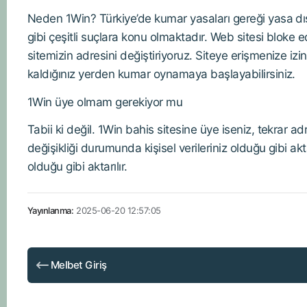
Neden 1Win? Türkiye’de kumar yasaları gereği yasa dışı
gibi çeşitli suçlara konu olmaktadır. Web sitesi bloke
sitemizin adresini değiştiriyoruz. Siteye erişmenize izi
kaldığınız yerden kumar oynamaya başlayabilirsiniz.
1Win üye olmam gerekiyor mu
Tabii ki değil. 1Win bahis sitesine üye iseniz, tekrar 
değişikliği durumunda kişisel verileriniz olduğu gibi ak
olduğu gibi aktarılır.
Yayınlanma:
2025-06-20 12:57:05
Melbet Giriş