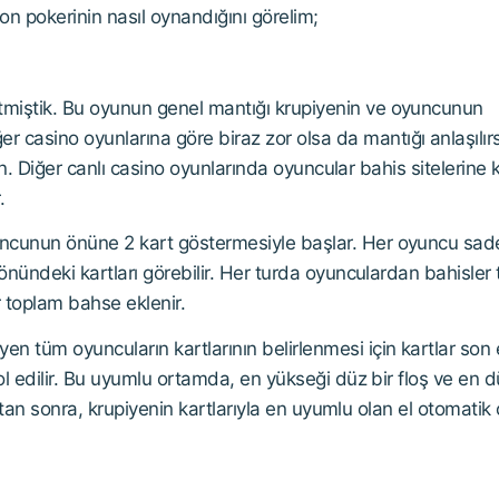
n pokerinin nasıl oynandığını görelim;
tmiştik. Bu oyunun genel mantığı krupiyenin ve oyuncunun
casino oyunlarına göre biraz zor olsa da mantığı anlaşılır
yın. Diğer canlı casino oyunlarında oyuncular bahis sitelerine 
.
yuncunun önüne 2 kart göstermesiyle başlar. Her oyuncu sa
önündeki kartları görebilir. Her turda oyunculardan bahisler 
r toplam bahse eklenir.
n tüm oyuncuların kartlarının belirlenmesi için kartlar son 
rol edilir. Bu uyumlu ortamda, en yükseği düz bir floş ve en 
dıktan sonra, krupiyenin kartlarıyla en uyumlu olan el otomatik