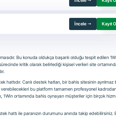
İncele
Kayıt O
İncele
Kayıt O
lanmasıdır. Bu konuda oldukça başarılı olduğu tespit edilen 1
ürecinde kritik olarak belirlediği kişisel verileri site ortamınd
ır.
 hattıdır. Canlı destek hatları, bir bahis sitesinin ayrılmaz 
ap verebilecekleri bu platform tamamen profesyonel kadroda
, 1Win ortamında bahis oynayan müşteriler için birçok hizm
stek hattı ile paranızın durumunu anında takip edebilirsiniz. 