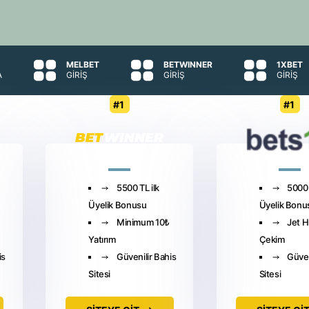
MELBET
BETWINNER
1XBET
A
GİRİŞ
GİRİŞ
GİRİŞ
5500 TL ilk
5000 
Üyelik Bonusu
Üyelik Bonu
Minimum 10₺
Jet H
Yatırım
Çekim
is
Güvenilir Bahis
Güven
Sitesi
Sitesi