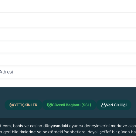
Adresi
YETİŞKİNLER
Güvenli Bağlantı (SSL)
Veri Gizliliği
.com, bahis ve casino dünyasındaki oyuncu deneyimlerini merkeze alan, k
n geri bildirimlerine ve sektördeki 'sohbetlere' dayalı şeffaf bir güven ha