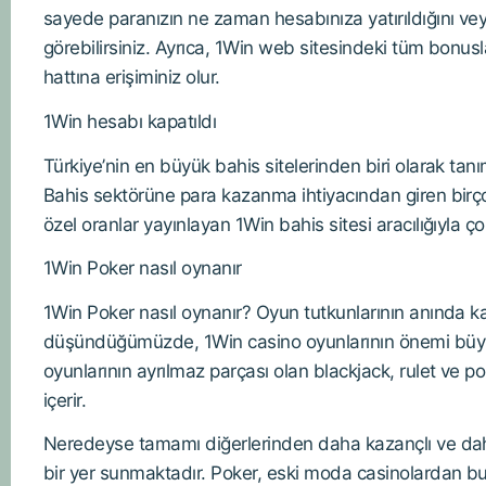
sayede paranızın ne zaman hesabınıza yatırıldığını 
görebilirsiniz. Ayrıca, 1Win web sitesindeki tüm bonus
hattına erişiminiz olur.
1Win hesabı kapatıldı
Türkiye’nin en büyük bahis sitelerinden biri olarak tan
Bahis sektörüne para kazanma ihtiyacından giren birço
özel oranlar yayınlayan 1Win bahis sitesi aracılığıyla ç
1Win Poker nasıl oynanır
1Win Poker nasıl oynanır? Oyun tutkunlarının anında k
düşündüğümüzde, 1Win casino oyunlarının önemi büy
oyunlarının ayrılmaz parçası olan blackjack, rulet ve po
içerir.
Neredeyse tamamı diğerlerinden daha kazançlı ve daha
bir yer sunmaktadır. Poker, eski moda casinolardan b