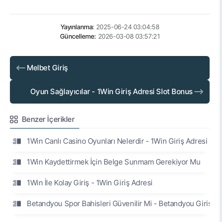
Yayınlanma:
2025-06-24 03:04:58
Güncelleme:
2026-03-08 03:57:21
Melbet Giriş
Oyun Sağlayıcılar - 1Win Giriş Adresi Slot Bonus
Benzer İçerikler
1Win Canlı Casino Oyunları Nelerdir - 1Win Giriş Adresi
1Win Kaydettirmek İçin Belge Sunmam Gerekiyor Mu
1Win İle Kolay Giriş - 1Win Giriş Adresi
Betandyou Spor Bahisleri Güvenilir Mi - Betandyou Giriş Ad