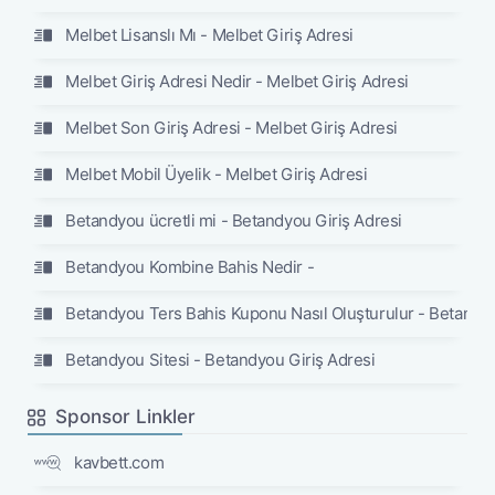
Melbet Lisanslı Mı - Melbet Giriş Adresi
Melbet Giriş Adresi Nedir - Melbet Giriş Adresi
Melbet Son Giriş Adresi - Melbet Giriş Adresi
Melbet Mobil Üyelik - Melbet Giriş Adresi
Betandyou ücretli mi - Betandyou Giriş Adresi
Betandyou Kombine Bahis Nedir -
Betandyou Ters Bahis Kuponu Nasıl Oluşturulur - Betandyo
Betandyou Sitesi - Betandyou Giriş Adresi
Sponsor Linkler
kavbett.com