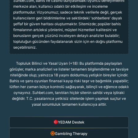
Suhbet.com, bahis ve casino dünyasındaki oyuncu deneyimlerini
merkeze alan, kullanıcı odaklı bir etkileşim ve inceleme
platformudur. Vizyonumuz; sadece teknik verilerle değil, gerçek
kullanıcıların geri bildirimlerine ve sektördeki 'sohbetlere' dayalı
şeffaf bir güven haritası oluşturmaktır. Sitemizde; popüler bahis
firmalarının artı/eksi yönlerini, müşteri hizmetleri kalitesini ve
bonusların gerçek yüzünü inceleyen detaylı analizler bulabilir;
topluluğun gücünden faydalanarak sizin için en doğru platformu
seçebilirsiniz.
Topluluk Bilinci ve Yasal Uyarı (+18): Bu platformda paylaşılan
görüşler, marka analizleri ve listeler tamamen bilgilendirme ve tavsiye
niteliğinde olup; yalnızca 18 yaşını doldurmuş yetişkin bireyler içindir.
Bahis ve şans oyunları finansal kayıp riski taşır ve bağımlılık yapabilir;
lütfen her zaman bütçe kontrolü sağlayarak, bilinçli ve eğlence odaklı
oynayınız. Suhbet.com, tanıtılan hiçbir sitenin sahibi veya iştiraki
değildir. T.C. yasalarınca yetkisiz sitelerde işlem yapmak suçtur ve
yasal sorumluluk tamamen kullanıcıya aittir.
YEDAM Destek
Gambling Therapy