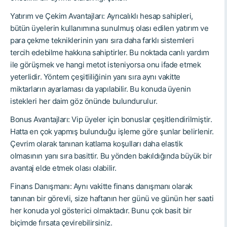
Yatırım ve Çekim Avantajları: Ayrıcalıklı hesap sahipleri,
bütün üyelerin kullanımına sunulmuş olası edilen yatırım ve
para çekme tekniklerinin yanı sıra daha farklı sistemleri
tercih edebilme hakkına sahiptirler. Bu noktada canlı yardım
ile görüşmek ve hangi metot isteniyorsa onu ifade etmek
yeterlidir. Yöntem çeşitliliğinin yanı sıra aynı vakitte
miktarların ayarlaması da yapılabilir. Bu konuda üyenin
istekleri her daim göz önünde bulundurulur.
Bonus Avantajları: Vip üyeler için bonuslar çeşitlendirilmiştir.
Hatta en çok yapmış bulunduğu işleme göre şunlar belirlenir.
Çevrim olarak tanınan katlama koşulları daha elastik
olmasının yanı sıra basittir. Bu yönden bakıldığında büyük bir
avantaj elde etmek olası olabilir.
Finans Danışmanı: Aynı vakitte finans danışmanı olarak
tanınan bir görevli, size haftanın her günü ve günün her saati
her konuda yol gösterici olmaktadır. Bunu çok basit bir
biçimde fırsata çevirebilirsiniz.