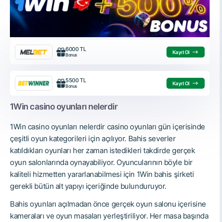
6000 TL
Kayıt Ol
Bonus
5500 TL
Kayıt Ol
Bonus
1Win casino oyunları nelerdir
1Win casino oyunları nelerdir casino oyunları gün içerisinde
çeşitli oyun kategorileri için açılıyor. Bahis severler
katıldıkları oyunları her zaman istedikleri takdirde gerçek
oyun salonlarında oynayabiliyor. Oyuncularının böyle bir
kaliteli hizmetten yararlanabilmesi için 1Win bahis şirketi
gerekli bütün alt yapıyı içeriğinde bulunduruyor.
Bahis oyunları açılmadan önce gerçek oyun salonu içerisine
kameraları ve oyun masaları yerleştiriliyor. Her masa başında