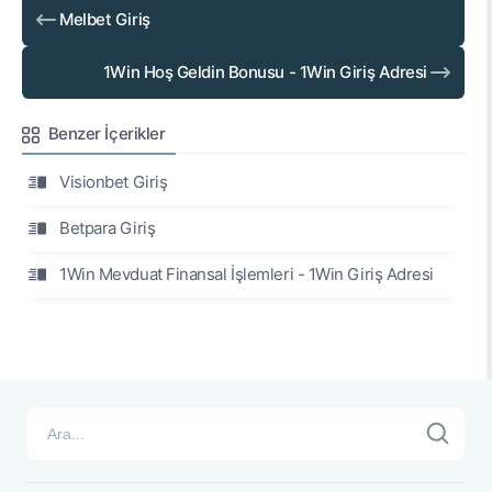
Melbet Giriş
1Win Hoş Geldin Bonusu - 1Win Giriş Adresi
Benzer İçerikler
Visionbet Giriş
Betpara Giriş
1Win Mevduat Finansal İşlemleri - 1Win Giriş Adresi