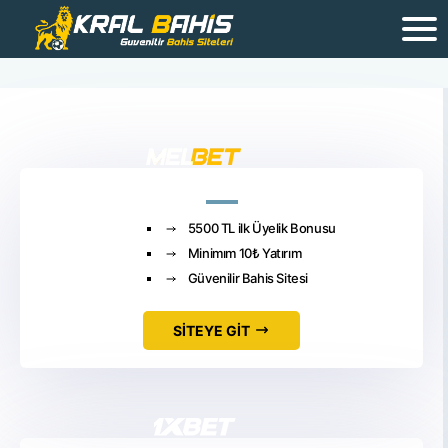
5500 TL ilk Üyelik Bonusu
Minimım 10₺ Yatırım
Güvenilir Bahis Sitesi
SİTEYE GİT