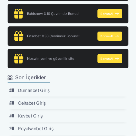
Bahisnow %10 Çevrimsiz Bonus!
Bonus Al
Ensobet %30 Çevrimsiz Bonus!!!
Bonus Al
Noxwin yeni ve güvenilir site!
Bonus Al
Son İçerikler
Dumanbet Giriş
Celtabet Giriş
Kavbet Giriş
Royalwinbet Giriş