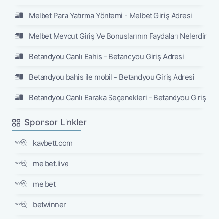
Melbet Para Yatırma Yöntemi - Melbet Giriş Adresi
Melbet Mevcut Giriş Ve Bonuslarının Faydaları Nelerdir
Betandyou Canlı Bahis - Betandyou Giriş Adresi
Betandyou bahis ile mobil - Betandyou Giriş Adresi
Betandyou Canlı Baraka Seçenekleri - Betandyou Giriş Adr
Sponsor Linkler
kavbett.com
melbet.live
melbet
betwinner