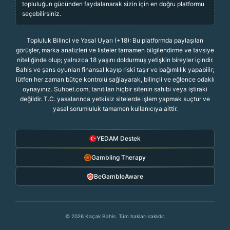
topluluğun gücünden faydalanarak sizin için en doğru platformu
seçebilirsiniz.
Topluluk Bilinci ve Yasal Uyarı (+18): Bu platformda paylaşılan
görüşler, marka analizleri ve listeler tamamen bilgilendirme ve tavsiye
niteliğinde olup; yalnızca 18 yaşını doldurmuş yetişkin bireyler içindir.
Bahis ve şans oyunları finansal kayıp riski taşır ve bağımlılık yapabilir;
lütfen her zaman bütçe kontrolü sağlayarak, bilinçli ve eğlence odaklı
oynayınız. Suhbet.com, tanıtılan hiçbir sitenin sahibi veya iştiraki
değildir. T.C. yasalarınca yetkisiz sitelerde işlem yapmak suçtur ve
yasal sorumluluk tamamen kullanıcıya aittir.
YEDAM Destek
Gambling Therapy
BeGambleAware
© 2026 Kaçak Bahis. Tüm hakları saklıdır.