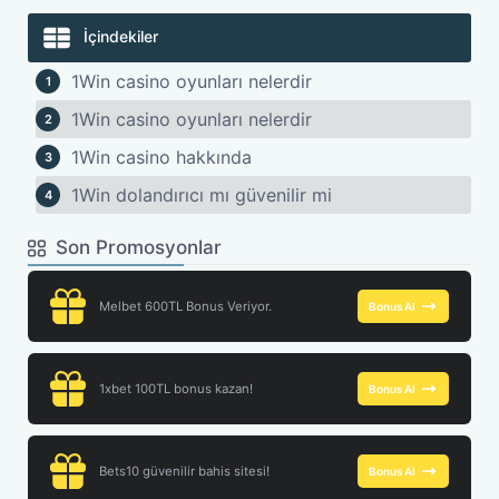
İçindekiler
1Win casino oyunları nelerdir
1Win casino oyunları nelerdir
1Win casino hakkında
1Win dolandırıcı mı güvenilir mi
Son Promosyonlar
Melbet 600TL Bonus Veriyor.
Bonus Al
1xbet 100TL bonus kazan!
Bonus Al
Bets10 güvenilir bahis sitesi!
Bonus Al