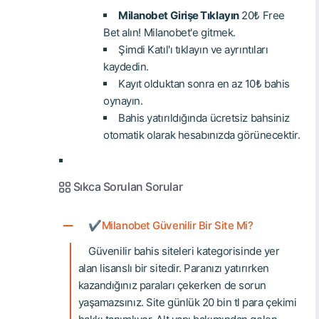
Milanobet Girişe Tıklayın
20₺ Free
Bet alın! Milanobet'e gitmek.
Şimdi Katıl'ı tıklayın ve ayrıntıları
kaydedin.
Kayıt olduktan sonra en az 10₺ bahis
oynayın.
Bahis yatırıldığında ücretsiz bahsiniz
otomatik olarak hesabınızda görünecektir.
Sıkca Sorulan Sorular
✔️Milanobet Güvenilir Bir Site Mi?
Güvenilir bahis siteleri kategorisinde yer
alan lisanslı bir sitedir. Paranızı yatırırken
kazandığınız paraları çekerken de sorun
yaşamazsınız. Site günlük 20 bin tl para çekimi