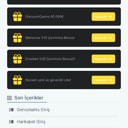
DiscountCasino 60.000€
Bonus Al
Bahisnow %10 Çevrimsiz Bonus!
Bonus Al
Ensobet %30 Çevrimsiz Bonus!!!
Bonus Al
Noxwin yeni ve güvenilir site!
Bonus Al
Son İçerikler
Gencobahis Giriş
Harikabet Giriş