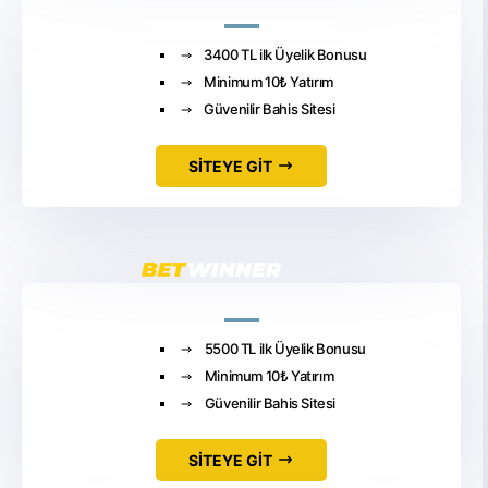
3400 TL ilk Üyelik Bonusu
Minimum 10₺ Yatırım
Güvenilir Bahis Sitesi
SİTEYE GİT
5500 TL ilk Üyelik Bonusu
Minimum 10₺ Yatırım
Güvenilir Bahis Sitesi
SİTEYE GİT