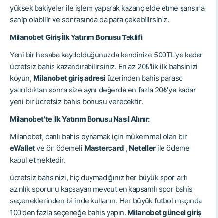
yüksek bakiyeler ile işlem yaparak kazanç elde etme şansına
sahip olabilir ve sonrasında da para çekebilirsiniz.
Milanobet Giriş İlk Yatırım Bonusu Teklifi
Yeni bir hesaba kaydolduğunuzda kendinize 500TL'ye kadar
ücretsiz bahis kazandırabilirsiniz. En az 20₺'lik ilk bahsinizi
koyun,
Milanobet giriş adresi
üzerinden bahis paraso
yatırıldıktan sonra size aynı değerde en fazla 20₺'ye kadar
yeni bir ücretsiz bahis bonusu verecektir.
Milanobet'te İlk Yatırım Bonusu Nasıl Alınır:
Milanobet, canlı bahis oynamak için mükemmel olan bir
eWallet
ve ön ödemeli
Mastercard
,
Neteller
ile ödeme
kabul etmektedir.
ücretsiz bahsinizi, hiç duymadığınız her büyük spor artı
azınlık sporunu kapsayan mevcut en kapsamlı spor bahis
seçeneklerinden birinde kullanın. Her büyük futbol maçında
100'den fazla seçeneğe bahis yapın.
Milanobet güncel giriş