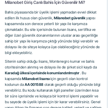
Milanobet Giriş Canlı Bahis İçin Güvenilir Mi?
Bahis piyasasında bir üyelik işlemi yapmadan evvel dikkat
edilen ilk husus olan güvenlik,
Milanobet güvenlik
yapısı
kapsamında son derece yeterli bir yapı ile karşımıza
çıkmaktadır. Bu site içerisinde bulunan lisans, sertifika ve
diğer özel güvenlik donanımlarının uluslar arası geçerliliğe
sahip bir yapı ile karşımıza çıktığı yönünde bilgi verebilir ve
dolayısı ile de siteye kolayca üye olabileceğiniz yönünde de
bilgi ekleyebiliriz.
Sitenin sahip olduğu lisans, Montenegro kumar ve bahis
otoritesinden alınmış ve dolayısı ile de şirket sicil kaydı da
Karadağ ülkesi içerisinde konumlandırılmıştır
. Bu
kapsamda
Milanobet lisansı
için geçerli olan kontrol
kodunun da
AA 001588
olarak geçerli olduğu yönünde bilgi
verebiliriz. Bu kodu kullanarak ilgili paneller üzerinden kısa
bir süre içerisinde ve kolayca bir kontrol işlemi yapabilir ve
bu sayede de üyelik işlemi için bir karar verebilirsiniz. Genel
yapısı itibarı ile firmanın son derece kaliteli, yeterli ve sağlam