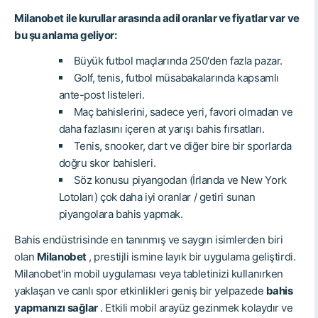
Milanobet ile kurullar arasında adil oranlar ve fiyatlar var ve
bu şu anlama geliyor:
Büyük futbol maçlarında 250'den fazla pazar.
Golf, tenis, futbol müsabakalarında kapsamlı
ante-post listeleri.
Maç bahislerini, sadece yeri, favori olmadan ve
daha fazlasını içeren at yarışı bahis fırsatları.
Tenis, snooker, dart ve diğer bire bir sporlarda
doğru skor bahisleri.
Söz konusu piyangodan (İrlanda ve New York
Lotoları) çok daha iyi oranlar / getiri sunan
piyangolara bahis yapmak.
Bahis endüstrisinde en tanınmış ve saygın isimlerden biri
olan
Milanobet
, prestijli ismine layık bir uygulama geliştirdi.
Milanobet'in mobil uygulaması veya tabletinizi kullanırken
yaklaşan ve canlı spor etkinlikleri geniş bir yelpazede
bahis
yapmanızı sağlar
. Etkili mobil arayüz gezinmek kolaydır ve