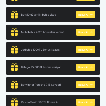
Bets10 güvenilir bahis sitesi!
Bonus Al
Mobilbahis 2026 bonusları kazan!
Bonus Al
Jetbahis 1000TL Bonus Kazan!
Bonus Al
Bahigo 25.000TL bonus veriyor.
Bonus Al
Betwinner Porsche 718 Spyder!
Bonus Al
CasinoMaxi 1.500TL Bonus Al!
Bonus Al