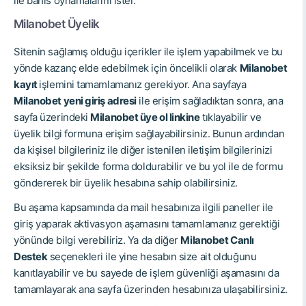
ile bahis oynamalarını ister.
Milanobet Üyelik
Sitenin sağlamış olduğu içerikler ile işlem yapabilmek ve bu
yönde kazanç elde edebilmek için öncelikli olarak
Milanobet
kayıt
işlemini tamamlamanız gerekiyor. Ana sayfaya
Milanobet yeni giriş adresi
ile erişim sağladıktan sonra, ana
sayfa üzerindeki
Milanobet üye ol linkine
tıklayabilir ve
üyelik bilgi formuna erişim sağlayabilirsiniz. Bunun ardından
da kişisel bilgileriniz ile diğer istenilen iletişim bilgilerinizi
eksiksiz bir şekilde forma doldurabilir ve bu yol ile de formu
göndererek bir üyelik hesabına sahip olabilirsiniz.
Bu aşama kapsamında da mail hesabınıza ilgili paneller ile
giriş yaparak aktivasyon aşamasını tamamlamanız gerektiği
yönünde bilgi verebiliriz. Ya da diğer
Milanobet Canlı
Destek
seçenekleri ile yine hesabın size ait olduğunu
kanıtlayabilir ve bu sayede de işlem güvenliği aşamasını da
tamamlayarak ana sayfa üzerinden hesabınıza ulaşabilirsiniz.