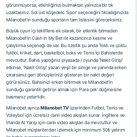
görünmüyorsa, etkinliğinizi bulmaktan yalnızca bir tık
uzaktasınız. Sol üst köşedeki 'Spor' seçeneğini tıkladığınızda
Milanobet'in sunduğu sporların tam listesini göreceksiniz.
Büyük oyun içi tekliflere ek olarak, bir etkinlik bitmeden
Milanobet'in Cash In My Bet ile kazancınızı kesme ve
çalıştırma seçeneği de var. Bu özellik şu anda Tekli ve çoklu
futbol, kriket, dart, basketbol, boks ve Tenis İçi Bahislerde
mevcuttur. Bahis yaptığınız piyasada / oyunda 'Nakit Girişi'
etkinse, 'Nakit Girişi' yazan yeşil bir simge ve yanında erken
çıkarsanız geri dönüşlerinizi gösteren bir nakit değeri
görürsünüz. Bahsinizi erken bitirmek ve Milanobet'in
sunduğu garantili getiriyi almak için 'Para çek' düğmesine
basmanız yeterlidir.
Milanobet ayrıca
Milanobet TV
üzerinden Futbol, Tenis ve
Voleybol için ücretsiz canlı video akışları sunar. İngiltere ve
İrlanda At Yarışı için canlı video akışları da mevcuttur ve
Milanobet müşterilerden izlemek için minimum 50₺ yatırım