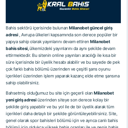
Bahis sektörü içerisinde bulunan
Milanobet güncel giriş
adresi
, Avrupa ülkeleri kapsamında son derece popüler bir
yapıya sahip olarak yayınlarını devam ettiren
Milanobet
bahis sitesi,
ülkemizdeki yayınlarını da aynı şekilde devam
ettirmektedir. Bu sitenin online yayınları aracılığı ile kısa bir
süre içerisinde bir üyelik hesabı alabilir ve bu sayede de pek
çok farklı bahis bölümü üzerinden ve çeşitli şans oyunu
içerikleri üzerinden işlem yaparak kazanç elde etme şansına
sahip olabilirsiniz.
Bahsetmiş olduğumuz bu site için geçerli olan
Milanobet
yeni giriş adresi
üzerinden siteye son derece kolay bir
şekilde giriş yapabilir ve bu yol ile de bir üyelik alarak tüm
içerikleri daha detaylı bir şekilde görüntüleyebilirsiniz. Site,
genel olarak spor bahisleri bölümü için ve ayrıca canlı bahis
bölümü için oldukça yüksek bahis oranları ile ve geniş bahis