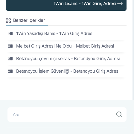
1Win Lisans - 1Win Giriş Adresi
Benzer İçerikler
1Win Yasadışı Bahis - 1Win Giriş Adresi
Melbet Giriş Adresi Ne Oldu - Melbet Giriş Adresi
Betandyou çevrimiçi servis - Betandyou Giriş Adresi
Betandyou İşlem Güvenliği - Betandyou Giriş Adresi