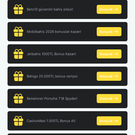
Bets10 güvenilir bahis sitesi!
Bonus Al
Mobilbahis 2026 bonusları kazan!
Bonus Al
Jetbahis 1000TL Bonus Kazan!
Bonus Al
Bahigo 25.000TL bonus veriyor.
Bonus Al
Betwinner Porsche 718 Spyder!
Bonus Al
CasinoMaxi 1.500TL Bonus Al!
Bonus Al