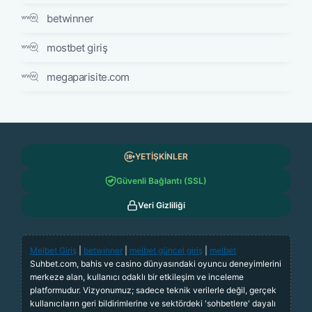
betwinner
mostbet giriş
megaparisite.com
YETİŞKİNLER
Güvenli Bağlantı (SSL)
Veri Gizliliği
Melbet Giriş
|
betwinner
|
melbet güncel giriş
|
melbet
Suhbet.com, bahis ve casino dünyasındaki oyuncu deneyimlerini
merkeze alan, kullanıcı odaklı bir etkileşim ve inceleme
platformudur. Vizyonumuz; sadece teknik verilerle değil, gerçek
kullanıcıların geri bildirimlerine ve sektördeki 'sohbetlere' dayalı