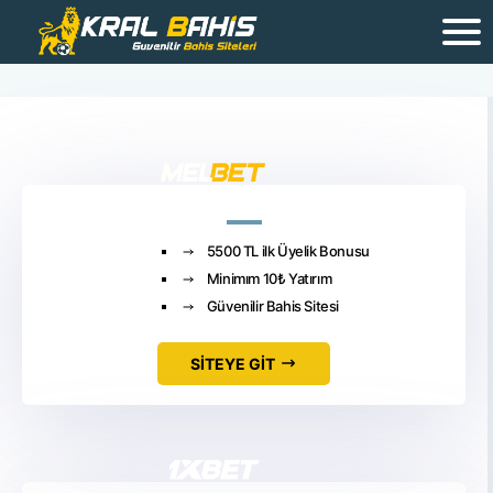
5500 TL ilk Üyelik Bonusu
Minimım 10₺ Yatırım
Güvenilir Bahis Sitesi
SİTEYE GİT