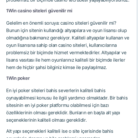
1Win casino siteleri güvenilir mi
Gelelim en önemli soruya: casino siteleri güvenilir mi?
Bunun için sitenin kullandığı altyapılara ve oyun lisansı olup
olmadığına bakmanız gerekiyor. Kaliteli altyapılar kullanan ve
oyun lisansına sahip olan casino siteleri, kullanıcılarına
problemsiz bir biçimde hizmet vermektedirler. Altyapılar ve
lisans vasıtası ile hem oyunlarınız kaliteli bir biçimde ilerler
hem de hiçbir şahsi bilginiz kimse ile paylaşılmaz.
1Win poker
En iyi poker siteleri bahis severlerin kaliteli bahis
oynayabilmesi konusu ile ilgili yardımcı olmaktadır. Bir bahis
sitesinin en iyi poker platformu olabilmesi için bazı
özelliklerinin olması gereklidir. Bunların en başta alt yapı
seçeneklerinin kaliteli olması gereklidir.
Alt yapı seçenekleri kaliteli ise o site içerisinde bahis