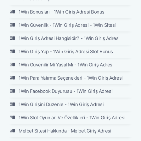
1Win Bonusları - 1Win Giriş Adresi Bonus
1Win Güvenlik - 1Win Giriş Adresi - 1Win Sitesi
1Win Giriş Adresi Hangisidir? - 1Win Giriş Adresi
1Win Giriş Yap - 1Win Giriş Adresi Slot Bonus
1Win Güvenilir Mi Yasal Mı - 1Win Giriş Adresi
1Win Para Yatırma Seçenekleri - 1Win Giriş Adresi
1Win Facebook Duyurusu - 1Win Giriş Adresi
1Win Girişini Düzenle - 1Win Giriş Adresi
1Win Slot Oyunları Ve Özellikleri - 1Win Giriş Adresi
Melbet Sitesi Hakkında - Melbet Giriş Adresi