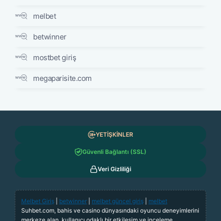
melbet
betwinner
mostbet giriş
megaparisite.com
YETİŞKİNLER
Güvenli Bağlantı (SSL)
Veri Gizliliği
Melbet Giriş
|
betwinner
|
melbet güncel giriş
|
melbet
Suhbet.com, bahis ve casino dünyasındaki oyuncu deneyimlerini
merkeze alan, kullanıcı odaklı bir etkileşim ve inceleme