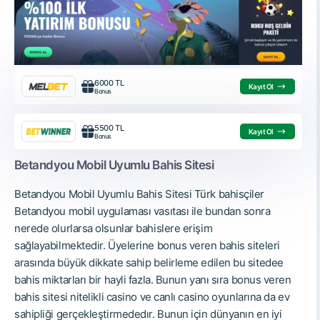
6000 TL
Kayıt Ol
Bonus
5500 TL
Kayıt Ol
Bonus
Betandyou Mobil Uyumlu Bahis Sitesi
Betandyou Mobil Uyumlu Bahis Sitesi Türk bahisçiler
Betandyou mobil uygulaması vasıtası ile bundan sonra
nerede olurlarsa olsunlar bahislere erişim
sağlayabilmektedir. Üyelerine bonus veren bahis siteleri
arasında büyük dikkate sahip belirleme edilen bu sitedee
bahis miktarları bir hayli fazla. Bunun yanı sıra bonus veren
bahis sitesi nitelikli casino ve canlı casino oyunlarına da ev
sahipliği gerçekleştirmededır. Bunun için dünyanın en iyi