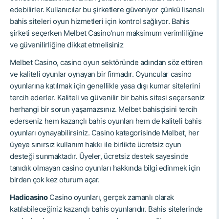
edebilirler. Kullanıcılar bu şirketlere güveniyor çünkü lisanslı
bahis siteleri oyun hizmetleri için kontrol sağlıyor. Bahis
şirketi seçerken Melbet Casino’nun maksimum verimliliğine
ve güvenilirliğine dikkat etmelisiniz
Melbet Casino, casino oyun sektöründe adından söz ettiren
ve kaliteli oyunlar oynayan bir firmadır. Oyuncular casino
oyunlarına katılmak için genellikle yasa dışı kumar sitelerini
tercih ederler. Kaliteli ve güvenilir bir bahis sitesi seçerseniz
herhangi bir sorun yaşamazsınız. Melbet bahisçisini tercih
ederseniz hem kazançlı bahis oyunları hem de kaliteli bahis
oyunları oynayabilirsiniz. Casino kategorisinde Melbet, her
üyeye sınırsız kullanım hakkı ile birlikte ücretsiz oyun
desteği sunmaktadır. Üyeler, ücretsiz destek sayesinde
tanıdık olmayan casino oyunları hakkında bilgi edinmek için
birden çok kez oturum açar.
Hadicasino
Casino oyunları, gerçek zamanlı olarak
katılabileceğiniz kazançlı bahis oyunlarıdır. Bahis sitelerinde