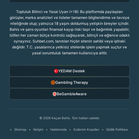
Topluluk Bilinci ve Yasal Uyarı (+18): Bu platformda paylaşılan
görüşler, marka analizleri ve listeler tamamen bilgilendirme ve tavsiye
niteliğinde olup; yalnızca 18 yaşını doldurmuş yetişkin bireyler içindir.
Bahis ve şans oyunları finansal kayıp riski taşır ve bağımlılık yapabilir;
lütfen her zaman bütçe kontrolü sağlayarak, bilinçli ve eğlence odaklı
oynayınız. Suhbet.com, tanıtılan hiçbir sitenin sahibi veya iştiraki
değildir. T.C. yasalarınca yetkisiz sitelerde işlem yapmak suçtur ve
yasal sorumluluk tamamen kullanıcıya aittir.
YEDAM Destek
Gambling Therapy
BeGambleAware
© 2026 Kaçak Bahis. Tüm hakları saklıdır.
•
Sitemap
•
İletişim
•
Hakkımızda
•
Kullanım Koşulları
•
Gizlilik Politikası