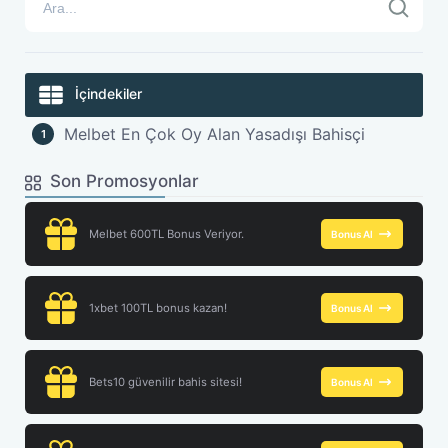
İçindekiler
Melbet En Çok Oy Alan Yasadışı Bahisçi
Son Promosyonlar
Melbet 600TL Bonus Veriyor.
Bonus Al
1xbet 100TL bonus kazan!
Bonus Al
Bets10 güvenilir bahis sitesi!
Bonus Al