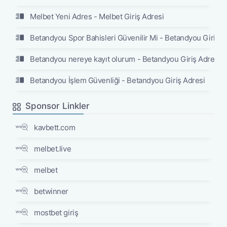
Melbet Yeni Adres - Melbet Giriş Adresi
Betandyou Spor Bahisleri Güvenilir Mi - Betandyou Giriş A
Betandyou nereye kayıt olurum - Betandyou Giriş Adresi
Betandyou İşlem Güvenliği - Betandyou Giriş Adresi
Sponsor Linkler
kavbett.com
melbet.live
melbet
betwinner
mostbet giriş