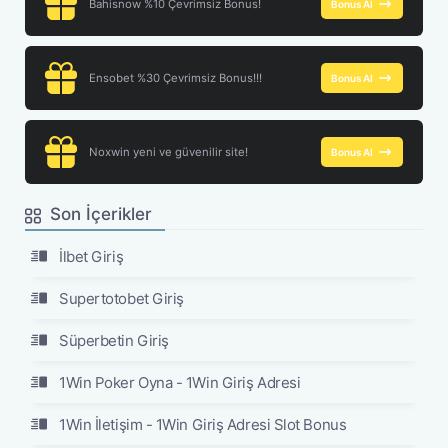
Bahisnow %10 Çevrimsiz Bonus!
Bonus Al
Ensobet %30 Çevrimsiz Bonus!!!
Bonus Al
Noxwin yeni ve güvenilir site!
Bonus Al
Son İçerikler
İlbet Giriş
Supertotobet Giriş
Süperbetin Giriş
1Win Poker Oyna - 1Win Giriş Adresi
1Win İletişim - 1Win Giriş Adresi Slot Bonus