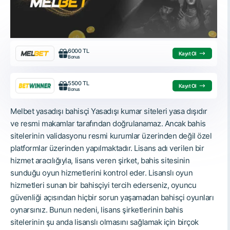
6000 TL
Kayıt Ol
Bonus
5500 TL
Kayıt Ol
Bonus
Melbet yasadışı bahisçi Yasadışı kumar siteleri yasa dışıdır
ve resmi makamlar tarafından doğrulanamaz. Ancak bahis
sitelerinin validasyonu resmi kurumlar üzerinden değil özel
platformlar üzerinden yapılmaktadır. Lisans adı verilen bir
hizmet aracılığıyla, lisans veren şirket, bahis sitesinin
sunduğu oyun hizmetlerini kontrol eder. Lisanslı oyun
hizmetleri sunan bir bahisçiyi tercih ederseniz, oyuncu
güvenliği açısından hiçbir sorun yaşamadan bahisçi oyunları
oynarsınız. Bunun nedeni, lisans şirketlerinin bahis
sitelerinin şu anda lisanslı olmasını sağlamak için birçok