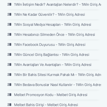
1Win İletişim Nedir? Avantajları Nelerdir? - 1Win Giriş Adre
1Win Ne Kadar Güvenilir? - 1Win Giriş Adresi
1Win Sosyal Medya Hesapları - 1Win Giriş Adresi
1Win Hesabınızı Silmeden Önce - 1Win Giriş Adresi
1Win Facebook Duyurusu - 1Win Giriş Adresi
1Win Güncel Giriş Bağlantısı - 1Win Giriş Adresi
1Win Avantajları Ve Avantajları - 1Win Giriş Adresi
1Win Bir Bahis Sitesi Kurmak Pahalı Mı - 1Win Giriş Adresi
1Win Bedava Bonuslar Nasıl Kullanılır - 1Win Giriş Adresi
Melbet Promosyon Kodu - Melbet Giriş Adresi
Melbet Bahis Girişi - Melbet Giriş Adresi