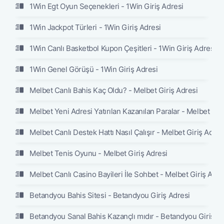
1Win Egt Oyun Seçenekleri - 1Win Giriş Adresi
1Win Jackpot Türleri - 1Win Giriş Adresi
1Win Canlı Basketbol Kupon Çeşitleri - 1Win Giriş Adresi
1Win Genel Görüşü - 1Win Giriş Adresi
Melbet Canlı Bahis Kaç Oldu? - Melbet Giriş Adresi
Melbet Yeni Adresi Yatırılan Kazanılan Paralar - Melbet Gir
Melbet Canlı Destek Hattı Nasıl Çalışır - Melbet Giriş Adres
Melbet Tenis Oyunu - Melbet Giriş Adresi
Melbet Canlı Casino Bayileri İle Sohbet - Melbet Giriş Adre
Betandyou Bahis Sitesi - Betandyou Giriş Adresi
Betandyou Sanal Bahis Kazançlı mıdır - Betandyou Giriş A