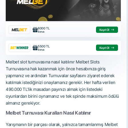
6000 TL
Kayıt Ol
Bonus
5500 TL
Kayıt Ol
Bonus
Melbet slot turnuvasına nasıl katılınır Melbet Slots
Turnuvasına hak kazanmak için önce hesabınıza giriş
yapmanız ve ardından Turnuvalar sayfasını ziyaret ederek
katılmak istediğinizi onaylamanız gerekir. Her hafta verilen
490.000 TL’lik masadan payınızı almak için listedeki
oyunlardan birini oynamanız ve tek spinde maksimum ödülü
almanız gerekiyor.
Melbet Turnuvası Kuralları Nasıl Katılınır
Yarışmanın bir parçası olarak, yalnızca tamamlanmış Melbet