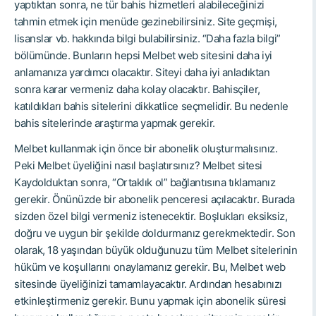
yaptıktan sonra, ne tür bahis hizmetleri alabileceğinizi
tahmin etmek için menüde gezinebilirsiniz. Site geçmişi,
lisanslar vb. hakkında bilgi bulabilirsiniz. “Daha fazla bilgi”
bölümünde. Bunların hepsi Melbet web sitesini daha iyi
anlamanıza yardımcı olacaktır. Siteyi daha iyi anladıktan
sonra karar vermeniz daha kolay olacaktır. Bahisçiler,
katıldıkları bahis sitelerini dikkatlice seçmelidir. Bu nedenle
bahis sitelerinde araştırma yapmak gerekir.
Melbet kullanmak için önce bir abonelik oluşturmalısınız.
Peki Melbet üyeliğini nasıl başlatırsınız? Melbet sitesi
Kaydolduktan sonra, “Ortaklık ol” bağlantısına tıklamanız
gerekir. Önünüzde bir abonelik penceresi açılacaktır. Burada
sizden özel bilgi vermeniz istenecektir. Boşlukları eksiksiz,
doğru ve uygun bir şekilde doldurmanız gerekmektedir. Son
olarak, 18 yaşından büyük olduğunuzu tüm Melbet sitelerinin
hüküm ve koşullarını onaylamanız gerekir. Bu, Melbet web
sitesinde üyeliğinizi tamamlayacaktır. Ardından hesabınızı
etkinleştirmeniz gerekir. Bunu yapmak için abonelik süresi