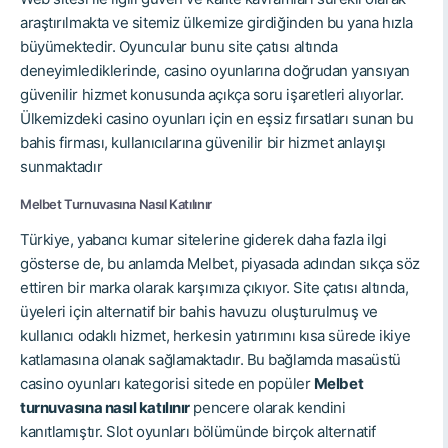
araştırılmakta ve sitemiz ülkemize girdiğinden bu yana hızla
büyümektedir. Oyuncular bunu site çatısı altında
deneyimlediklerinde, casino oyunlarına doğrudan yansıyan
güvenilir hizmet konusunda açıkça soru işaretleri alıyorlar.
Ülkemizdeki casino oyunları için en eşsiz fırsatları sunan bu
bahis firması, kullanıcılarına güvenilir bir hizmet anlayışı
sunmaktadır
Melbet Turnuvasına Nasıl Katılınır
Türkiye, yabancı kumar sitelerine giderek daha fazla ilgi
gösterse de, bu anlamda Melbet, piyasada adından sıkça söz
ettiren bir marka olarak karşımıza çıkıyor. Site çatısı altında,
üyeleri için alternatif bir bahis havuzu oluşturulmuş ve
kullanıcı odaklı hizmet, herkesin yatırımını kısa sürede ikiye
katlamasına olanak sağlamaktadır. Bu bağlamda masaüstü
casino oyunları kategorisi sitede en popüler
Melbet
turnuvasına nasıl katılınır
pencere olarak kendini
kanıtlamıştır. Slot oyunları bölümünde birçok alternatif