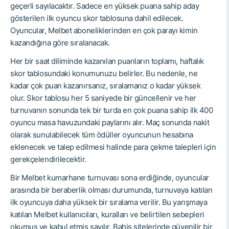
geçerli sayılacaktır. Sadece en yüksek puana sahip aday
gösterilen ilk oyuncu skor tablosuna dahil edilecek.
Oyuncular, Melbet aboneliklerinden en çok parayı kimin
kazandığına göre sıralanacak.
Her bir saat diliminde kazanılan puanların toplamı, haftalık
skor tablosundaki konumunuzu belirler. Bu nedenle, ne
kadar çok puan kazanırsanız, sıralamanız o kadar yüksek
olur. Skor tablosu her 5 saniyede bir güncellenir ve her
turnuvanın sonunda tek bir turda en çok puana sahip ilk 400
oyuncu masa havuzundaki paylarını alır. Maç sonunda nakit
olarak sunulabilecek tüm ödüller oyuncunun hesabına
eklenecek ve talep edilmesi halinde para çekme talepleri için
gerekçelendirilecektir.
Bir Melbet kumarhane turnuvası sona erdiğinde, oyuncular
arasında bir beraberlik olması durumunda, turnuvaya katılan
ilk oyuncuya daha yüksek bir sıralama verilir. Bu yarışmaya
katılan Melbet kullanıcıları, kuralları ve belirtilen sebepleri
okumuş ve kabul etmiş sayılır. Bahis sitelerinde güvenilir bir