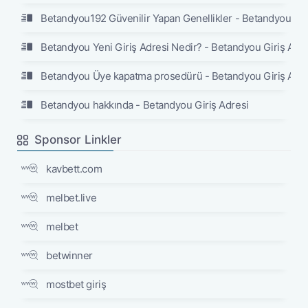
Betandyou192 Güvenilir Yapan Genellikler - Betandyou Gir
Betandyou Yeni Giriş Adresi Nedir? - Betandyou Giriş Adre
Betandyou Üye kapatma prosedürü - Betandyou Giriş Adre
Betandyou hakkında - Betandyou Giriş Adresi
Sponsor Linkler
kavbett.com
melbet.live
melbet
betwinner
mostbet giriş