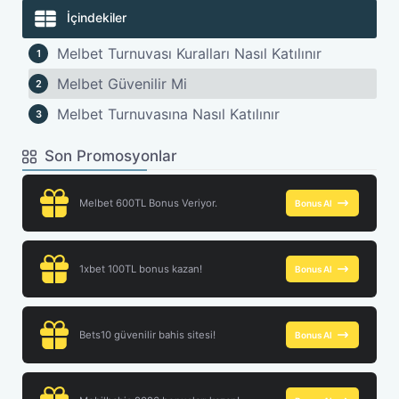
İçindekiler
Melbet Turnuvası Kuralları Nasıl Katılınır
Melbet Güvenilir Mi
Melbet Turnuvasına Nasıl Katılınır
Son Promosyonlar
Melbet 600TL Bonus Veriyor.
Bonus Al
1xbet 100TL bonus kazan!
Bonus Al
Bets10 güvenilir bahis sitesi!
Bonus Al