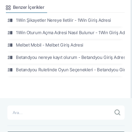
Benzer İçerikler
1Win Şikayetler Nereye Iletilir - 1Win Giriş Adresi
1Win Oturum Açma Adresi Nasıl Bulunur - 1Win Giriş Adres
Melbet Mobil - Melbet Giriş Adresi
Betandyou nereye kayıt olurum - Betandyou Giriş Adresi
Betandyou Ruletinde Oyun Seçenekleri - Betandyou Giriş 