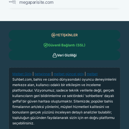
megaparisite.com
YETİŞKİNLER
Güvenli Bağlantı (SSL)
Veri Gizliliği
Melbet Giriş
|
betwinner
|
melbet güncel giriş
|
melbet
Suhbet.com, bahis ve casino dünyasındaki oyuncu deneyimlerini
merkeze alan, kullanıcı odaklı bir etkileşim ve inceleme
platformudur. Vizyonumuz; sadece teknik verilerle değil, gerçek
kullanıcıların geri bildirimlerine ve sektördeki 'sohbetlere' dayalı
şeffaf bir güven haritası oluşturmaktır. Sitemizde; popüler bahis
firmalarının artı/eksi yönlerini, müşteri hizmetleri kalitesini ve
bonusların gerçek yüzünü inceleyen detaylı analizler bulabilir;
topluluğun gücünden faydalanarak sizin için en doğru platformu
seçebilirsiniz.