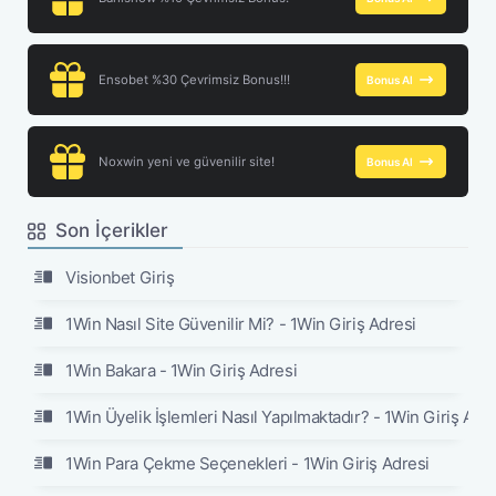
Ensobet %30 Çevrimsiz Bonus!!!
Bonus Al
Noxwin yeni ve güvenilir site!
Bonus Al
Son İçerikler
Visionbet Giriş
1Win Nasıl Site Güvenilir Mi? - 1Win Giriş Adresi
1Win Bakara - 1Win Giriş Adresi
1Win Üyelik İşlemleri Nasıl Yapılmaktadır? - 1Win Giriş Adr
1Win Para Çekme Seçenekleri - 1Win Giriş Adresi