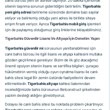
bahis bürosu yeni bir adrese taşınıyor. 20 dakika içerisinde
sitenin taşınma sorunun giderildiğini belirtelim.
Tigerbahis
yeni giriş adresi
belirleme sürecinde domaine bazı sayılar
ekliyor ve belirlemiş olduğu yeni adres ile birlikte siteye
erişim fırsatı veriyor. Ayrıca
Tigerbahis mobil giriş
işlemleri
için de paylaşmış olduğumuz giriş linklerine tıklayabilirsiniz.
Tigerbahis Güvenilir Lisans Ve Altyapı İçin Denetim Yapın
Tigerbahis güvenilir mi
sorusunun yanıtlanabilmesi için
canlı bahis bürosu ile ilgili lisans ve altyapı kalitesini mutlaka
gözden geçirilmesi gerekiyor. Bizim de ilk göz atacağımız
önemli opsiyon sitenin lisans ve sertifika bilgileri. çuraçao
hükümetinin vermiş olduğu oyun oynatma lisansı ile canlı
bahis sitesi legal Bir zemin üstünde faaliyetlerini devam
ettirmektedir.
Tigerbahis altyapı
kalitesi bakımından
incelediğimizde bahis bürosunun Betconstruct şirketinden
yazılım desteği aldığını görebiliyoruz.
Dolayısı ile canlı bahis sitesi bu noktada problem çıkartmıyor.