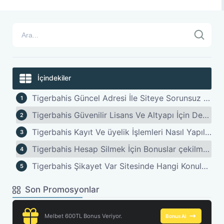
İçindekiler
Tigerbahis Güncel Adresi İle Siteye Sorunsuz Giriş Yapın
Tigerbahis Güvenilir Lisans Ve Altyapı İçin Denetim Yapın
Tigerbahis Kayıt Ve üyelik İşlemleri Nasıl Yapılır?
Tigerbahis Hesap Silmek İçin Bonuslar çekilmeli Mi?
Tigerbahis Şikayet Var Sitesinde Hangi Konular Açılmış?
Son Promosyonlar
Melbet 600TL Bonus Veriyor.
Bonus Al