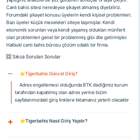
Canlı bahis sitesi neredeyse şikayet almamış diyebiliriz.
Forumdaki şikayet konusu üyelerin kendi kişisel problemleri.
Bazı üyeler küçük meseleleri siteye taşımışlar. Kendi
ekonomik sorunları veya kendi yaşamış oldukları münferit
olan problemleri genel bir problemmiş gibi dile getirmişler.
Halbuki canlı bahis bürosu çözüm odaklı bir firma.
Sıkca Sorulan Sorular
⭐Tigerbahis Güncel Giriş?
Adres engellemesi olduğunda BTK dediğimiz kurum
tarafından kapatılmış olan adres yerine bizim
sayfalarımızdaki giriş linklere tıklamanız yeterli olacaktır
⭐Tigerbahis Nasıl Giriş Yapılır?