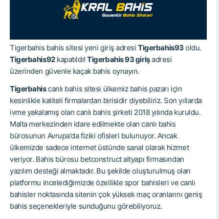
Tigerbahis bahis sitesi yeni giriş adresi
Tigerbahis93
oldu.
Tigerbahis92
kapatıldı!
Tigerbahis 93 giriş
adresi
üzerinden güvenle kaçak bahis oynayın.
Tigerbahis
canlı bahis sitesi ülkemiz bahis pazarı için
kesinlikle kaliteli firmalardan birisidir diyebiliriz. Son yıllarda
ivme yakalamış olan canlı bahis şirketi 2018 yılında kuruldu.
Malta merkezinden idare edilmekte olan canlı bahis
bürosunun Avrupa'da fiziki ofisleri bulunuyor. Ancak
ülkemizde sadece internet üstünde sanal olarak hizmet
veriyor. Bahis bürosu betconstruct altyapı firmasından
yazılım desteği almaktadır. Bu şekilde oluşturulmuş olan
platformu incelediğimizde özellikle spor bahisleri ve canlı
bahisler noktasında sitenin çok yüksek maç oranlarını geniş
bahis seçenekleriyle sunduğunu görebiliyoruz.