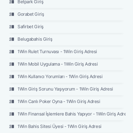
Betpark Giriş
Gorabet Giriş
Safirbet Giriş
Belugabahis Giriş
1Win Rulet Turnuvası - 1Win Giriş Adresi
1Win Mobil Uygulama - 1Win Giriş Adresi
1Win Kullanıcı Yorumları - 1Win Giriş Adresi
1Win Giriş Sorunu Yaşıyorum - 1Win Giriş Adresi
1Win Canlı Poker Oyna - 1Win Giriş Adresi
1Win Finansal İşlemlere Bahis Yapıyor - 1Win Giriş Adresi
1Win Bahis Sitesi Üyesi - 1Win Giriş Adresi