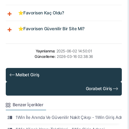
⭐Favorisen Kaç Oldu?
⭐Favorisen Güvenilir Bir Site Mi?
Yayınlanma:
2025-06-02 14:50:01
Güncelleme:
2026-03-16 02:38:36
Melbet Giriş
Gorabet Giriş
Benzer İçerikler
1Win İle Anında Ve Güvenilir Nakit Çıkışı - 1Win Giriş Adresi