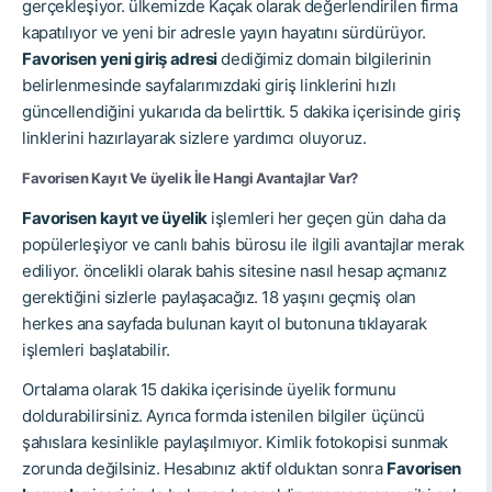
gerçekleşiyor. ülkemizde Kaçak olarak değerlendirilen firma
kapatılıyor ve yeni bir adresle yayın hayatını sürdürüyor.
Favorisen yeni giriş adresi
dediğimiz domain bilgilerinin
belirlenmesinde sayfalarımızdaki giriş linklerini hızlı
güncellendiğini yukarıda da belirttik. 5 dakika içerisinde giriş
linklerini hazırlayarak sizlere yardımcı oluyoruz.
Favorisen Kayıt Ve üyelik İle Hangi Avantajlar Var?
Favorisen kayıt ve üyelik
işlemleri her geçen gün daha da
popülerleşiyor ve canlı bahis bürosu ile ilgili avantajlar merak
ediliyor. öncelikli olarak bahis sitesine nasıl hesap açmanız
gerektiğini sizlerle paylaşacağız. 18 yaşını geçmiş olan
herkes ana sayfada bulunan kayıt ol butonuna tıklayarak
işlemleri başlatabilir.
Ortalama olarak 15 dakika içerisinde üyelik formunu
doldurabilirsiniz. Ayrıca formda istenilen bilgiler üçüncü
şahıslara kesinlikle paylaşılmıyor. Kimlik fotokopisi sunmak
zorunda değilsiniz. Hesabınız aktif olduktan sonra
Favorisen