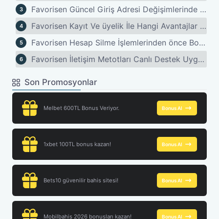
Favorisen Güncel Giriş Adresi Değişimlerinde Hızlı Linkler Bizim Sayfamızda
Favorisen Kayıt Ve üyelik İle Hangi Avantajlar Var?
Favorisen Hesap Silme İşlemlerinden önce Bonuslarınızı çekin
Favorisen İletişim Metotları Canlı Destek Uygulaması
Son Promosyonlar
Melbet 600TL Bonus Veriyor.
Bonus Al
1xbet 100TL bonus kazan!
Bonus Al
Bets10 güvenilir bahis sitesi!
Bonus Al
Mobilbahis 2026 bonusları kazan!
Bonus Al