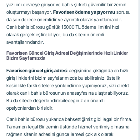
yazılımı devreye giriyor ve bahis şirketi güvenilir bir zemin
oluşturmayı başarıyor.
Favorisen ödeme yapıyor mu
sorusu
da son derece önemlidir ve ayrıntılı olarak yanıtlamalıdır.
Canlı bahis bürosu günlük 15000 TL ödeme limitini hızlı
olarak gerçekleştirebiliyor; bu da sitenin önemli
avantajlarındandır.
Favorisen Güncel Giriş Adresi Değişimlerinde Hızlı Linkler
Bizim Sayfamızda
Favorisen güncel giriş adresi
değişimine çıktığında en hızlı
giriş linklerini bizim sayfalarımızda bulabilirsiniz. üstelik
kesinlikle farklı sitelere yönlendirme yapmıyoruz, sizi direkt
olarak canlı bahis bürosunun anasayfasına ulaştırabiliyoruz.
Bu da sitede değerlendirebileceğiniz en önemli
opsiyonlardan birisidir.
Canlı bahis bürosu yukarıda bahsettiğimiz gibi legal bir firma.
Tamamen legal Bir zemin üstünde hizmet verilmiş olmasına
rağmen sitenin adresini güncellemesi çok sık olarak