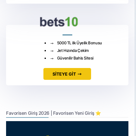
5000 TL ilk Üyelik Bonusu
Jet Hızında Çekim
Güvenilir Bahis Sitesi
SİTEYE GİT
Favorisen Giriş 2026 | Favorisen Yeni Giriş ⭐