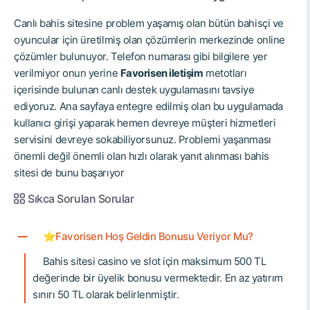
Canlı bahis sitesine problem yaşamış olan bütün bahisçi ve
oyuncular için üretilmiş olan çözümlerin merkezinde online
çözümler bulunuyor. Telefon numarası gibi bilgilere yer
verilmiyor onun yerine
Favorisen iletişim
metotları
içerisinde bulunan canlı destek uygulamasını tavsiye
ediyoruz. Ana sayfaya entegre edilmiş olan bu uygulamada
kullanıcı girişi yaparak hemen devreye müşteri hizmetleri
servisini devreye sokabiliyorsunuz. Problemi yaşanması
önemli değil önemli olan hızlı olarak yanıt alınması bahis
sitesi de bunu başarıyor
Sıkca Sorulan Sorular
⭐Favorisen Hoş Geldin Bonusu Veriyor Mu?
Bahis sitesi casino ve slot için maksimum 500 TL
değerinde bir üyelik bonusu vermektedir. En az yatırım
sınırı 50 TL olarak belirlenmiştir.