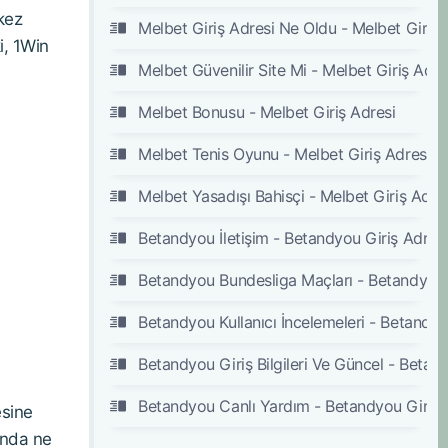
 kez
Melbet Giriş Adresi Ne Oldu - Melbet Giriş 
i, 1Win
Melbet Güvenilir Site Mi - Melbet Giriş Adre
Melbet Bonusu - Melbet Giriş Adresi
Melbet Tenis Oyunu - Melbet Giriş Adresi
Melbet Yasadışı Bahisçi - Melbet Giriş Adre
Betandyou İletişim - Betandyou Giriş Adresi
Betandyou Bundesliga Maçları - Betandyou 
Betandyou Kullanıcı İncelemeleri - Betandyo
Betandyou Giriş Bilgileri Ve Güncel - Betan
Betandyou Canlı Yardım - Betandyou Giriş 
esine
sında ne