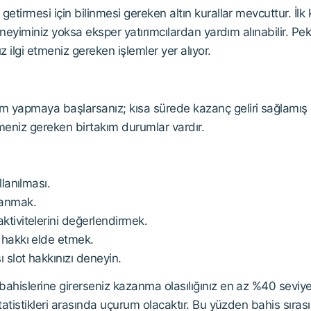
etirmesi için bilinmesi gereken altın kurallar mevcuttur. İlk
deneyiminiz yoksa eksper yatırımcılardan yardım alınabilir. Pek
 ilgi etmeniz gereken işlemler yer alıyor.
ım yapmaya başlarsanız; kısa sürede kazanç geliri sağlamış
ilmeniz gereken birtakım durumlar vardır.
llanılması.
lanmak.
aktivitelerini değerlendirmek.
e hakkı elde etmek.
ı slot hakkınızı deneyin.
bahislerine girerseniz kazanma olasılığınız en az %40 seviy
statistikleri arasında uçurum olacaktır. Bu yüzden bahis sıra