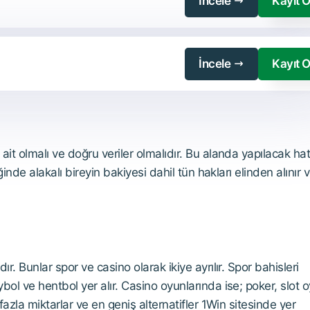
İncele
Kayıt O
İncele
Kayıt O
it olmalı ve doğru veriler olmalıdır. Bu alanda yapılacak hat
ğinde alakalı bireyin bakiyesi dahil tün hakları elinden alınır 
r. Bunlar spor ve casino olarak ikiye ayrılır. Spor bahisleri
bol ve hentbol yer alır. Casino oyunlarında ise; poker, slot o
fazla miktarlar ve en geniş alternatifler 1Win sitesinde yer