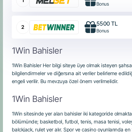
1
Bonus
5500 TL
2
Bonus
1Win Bahisler
1Win Bahisler Her bilgi siteye üye olmak isteyen şahsa a
bilgilendirmeler ve diğersına ait veriler belirleme edildi
engeli verilir. Bu mevzuya özel önem verilmelidir.
1Win Bahisler
1Win sitesinde yer alan bahisler iki kategoride olmaktadı
bölümünde; basketbol, futbol, tenis, masa tenisi, voley
balckjack, rulet yer alır. Spor ve casino oyunlarında en 