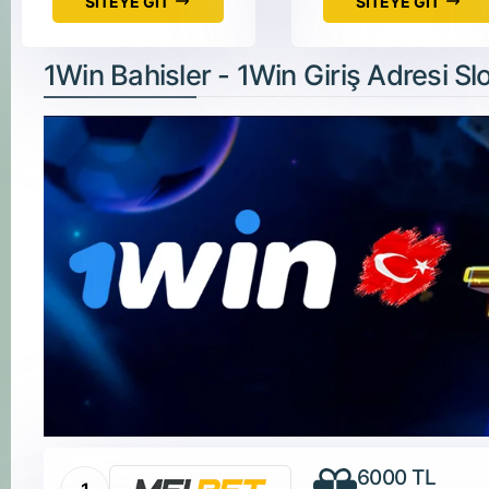
SİTEYE GİT
SİTEYE GİT
1Win Bahisler - 1Win Giriş Adresi Sl
6000 TL