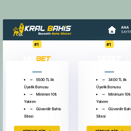
ANA
SAYF
5500 TL ilk
3400 TL ilk
Üyelik Bonusu
Üyelik Bonusu
Minimım 10₺
Minimum 10₺
Yatırım
Yatırım
Güvenilir Bahis
Güvenilir Bah
Sitesi
Sitesi