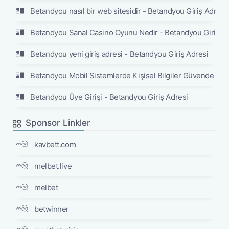
Betandyou nasıl bir web sitesidir - Betandyou Giriş Adresi
Betandyou Sanal Casino Oyunu Nedir - Betandyou Giriş A
Betandyou yeni giriş adresi - Betandyou Giriş Adresi
Betandyou Mobil Sistemlerde Kişisel Bilgiler Güvende Mi
Betandyou Üye Girişi - Betandyou Giriş Adresi
Sponsor Linkler
kavbett.com
melbet.live
melbet
betwinner