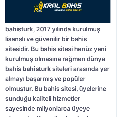
bahisturk, 2017 yılında kurulmuş
lisanslı ve güvenilir bir bahis
sitesidir. Bu bahis sitesi henüz yeni
kurulmuş olmasına rağmen dünya
bahis
bahisturk
siteleri arasında yer
almayı başarmış ve popüler
olmuştur. Bu bahis sitesi, üyelerine
sunduğu kaliteli hizmetler
sayesinde milyonlarca üyeye