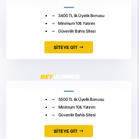
3400 TL ilk Üyelik Bonusu
Minimum 10₺ Yatırım
Güvenilir Bahis Sitesi
SİTEYE GİT
5500 TL ilk Üyelik Bonusu
Minimum 10₺ Yatırım
Güvenilir Bahis Sitesi
SİTEYE GİT