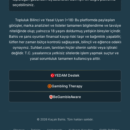
seçebilirsiniz.
Topluluk Bilinci ve Yasal Uyarı (+18): Bu platformda paylaşılan
görüşler, marka analizleri ve listeler tamamen bilgilendirme ve tavsiye
niteliğinde olup; yalnızca 18 yaşını doldurmuş yetişkin bireyler içindir.
Bahis ve şans oyunları finansal kayıp riski taşır ve bağımlılık yapabilir;
lütfen her zaman bütçe kontrolü sağlayarak, bilinçli ve eğlence odaklı
oynayınız. Suhbet.com, tanıtılan hiçbir sitenin sahibi veya iştiraki
değildir. T.C. yasalarınca yetkisiz sitelerde işlem yapmak suçtur ve
yasal sorumluluk tamamen kullanıcıya aittir.
YEDAM Destek
Gambling Therapy
BeGambleAware
© 2026 Kaçak Bahis. Tüm hakları saklıdır.