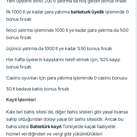
Yeni üyelere İkinci 200 tl yatırma da hoş geldin bonus fırsatı
İlk 1000 tl ye kadar para yatırma
bahisturk üyelik
işleminde 0
bonus fırsatı
İkinci yatırma işleminde 1000 tl ye kadar para yatırma da %50
bonus fırsatı
üçüncü yatırma da 1000 tl ye kadar %50 bonus fırsatı
Her hafta üyelerin kayıplarını telefi etmek için, %25 kayıp
bonus fırsatı
Casino oyunları için para yatırma işleminde 0 casino bonusu
50 tl bedava bahis bonus fırsatı
Kayıt İşlemleri
Kale bet bahis sitesi de, diğer bahis siteleri gibi yasal lisansa
sahip olduğundan dolayı yasal bir bahis sitesidir. Ancak bu
bahis sitesi
Bahistürk kayıt
Türkiye’de kaçak faaliyette
hizmet verdiğinden ve vergi gibi yükümlülükleri