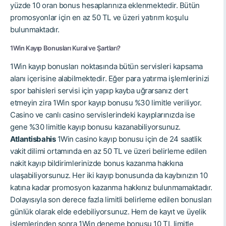
yüzde 10 oran bonus hesaplarınıza eklenmektedir. Bütün
promosyonlar için en az 50 TL ve üzeri yatırım koşulu
bulunmaktadır.
1Win Kayıp Bonusları Kural ve Şartları?
1Win kayıp bonusları noktasında bütün servisleri kapsama
alanı içerisine alabilmektedir. Eğer para yatırma işlemlerinizi
spor bahisleri servisi için yapıp kayba uğrarsanız dert
etmeyin zira 1Win spor kayıp bonusu %30 limitle veriliyor.
Casino ve canlı casino servislerindeki kayıplarınızda ise
gene %30 limitle kayıp bonusu kazanabiliyorsunuz.
Atlantisbahis
1Win casino kayıp bonusu için de 24 saatlik
vakit dilimi ortamında en az 50 TL ve üzeri belirleme edilen
nakit kayıp bildirimlerinizde bonus kazanma hakkına
ulaşabiliyorsunuz. Her iki kayıp bonusunda da kaybınızın 10
katına kadar promosyon kazanma hakkınız bulunmamaktadır.
Dolayısıyla son derece fazla limitli belirleme edilen bonusları
günlük olarak elde edebiliyorsunuz. Hem de kayıt ve üyelik
işlemlerinden sonra 1Win deneme bonusu 10 TL limitle