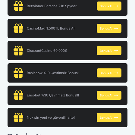
Betwinner Porsche 718 Spyder!
Bonus Al
CasinoMaxi 1.500TL Bonus Al!
Bonus Al
DiscountCasino 60.000€
Bonus Al
Bahisnow %10 Çevrimsiz Bonus!
Bonus Al
Ensobet %30 Çevrimsiz Bonus!!!
Bonus Al
Noxwin yeni ve güvenilir site!
Bonus Al