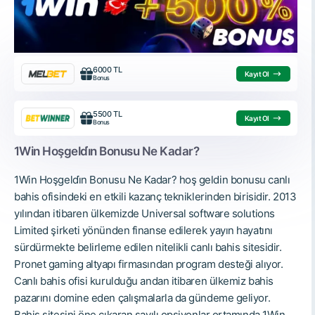
6000 TL
Kayıt Ol
Bonus
5500 TL
Kayıt Ol
Bonus
1Win Hoşgeldi̇n Bonusu Ne Kadar?
1Win Hoşgeldi̇n Bonusu Ne Kadar? hoş geldin bonusu canlı
bahis ofisindeki en etkili kazanç tekniklerinden birisidir. 2013
yılından itibaren ülkemizde Universal software solutions
Limited şirketi yönünden finanse edilerek yayın hayatını
sürdürmekte belirleme edilen nitelikli canlı bahis sitesidir.
Pronet gaming altyapı firmasından program desteği alıyor.
Canlı bahis ofisi kurulduğu andan itibaren ülkemiz bahis
pazarını domine eden çalışmalarla da gündeme geliyor.
Bahis sitesini öne çıkaran sayılı opsiyonlar ortamında 1Win