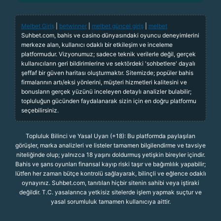
Melbet Giriş
|
betwinner
|
melbet güncel giriş
|
melbet
Suhbet.com, bahis ve casino dünyasındaki oyuncu deneyimlerini
merkeze alan, kullanıcı odaklı bir etkileşim ve inceleme
platformudur. Vizyonumuz; sadece teknik verilerle değil, gerçek
kullanıcıların geri bildirimlerine ve sektördeki 'sohbetlere' dayalı
şeffaf bir güven haritası oluşturmaktır. Sitemizde; popüler bahis
firmalarının artı/eksi yönlerini, müşteri hizmetleri kalitesini ve
bonusların gerçek yüzünü inceleyen detaylı analizler bulabilir;
topluluğun gücünden faydalanarak sizin için en doğru platformu
seçebilirsiniz.
Topluluk Bilinci ve Yasal Uyarı (+18): Bu platformda paylaşılan
görüşler, marka analizleri ve listeler tamamen bilgilendirme ve tavsiye
niteliğinde olup; yalnızca 18 yaşını doldurmuş yetişkin bireyler içindir.
Bahis ve şans oyunları finansal kayıp riski taşır ve bağımlılık yapabilir;
lütfen her zaman bütçe kontrolü sağlayarak, bilinçli ve eğlence odaklı
oynayınız. Suhbet.com, tanıtılan hiçbir sitenin sahibi veya iştiraki
değildir. T.C. yasalarınca yetkisiz sitelerde işlem yapmak suçtur ve
yasal sorumluluk tamamen kullanıcıya aittir.