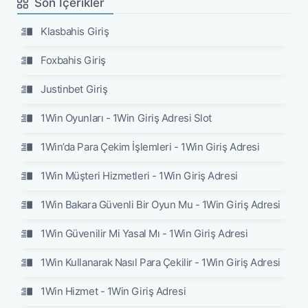
Son İçerikler
Klasbahis Giriş
Foxbahis Giriş
Justinbet Giriş
1Win Oyunları - 1Win Giriş Adresi Slot
1Win’da Para Çekim İşlemleri - 1Win Giriş Adresi
1Win Müşteri Hizmetleri - 1Win Giriş Adresi
1Win Bakara Güvenli Bir Oyun Mu - 1Win Giriş Adresi
1Win Güvenilir Mi Yasal Mı - 1Win Giriş Adresi
1Win Kullanarak Nasıl Para Çekilir - 1Win Giriş Adresi
1Win Hizmet - 1Win Giriş Adresi